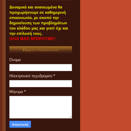
Δυναμικά και ανανεωμένα θα
προχωρήσουμε σε καθημερινή
επικοινωνία, με σκοπό την
δημοσίευση των προβλημάτων
του κλάδου μας και γιατί όχι και
την επίλυσή τους.
ΟΛΟΙ ΜΑΖΙ ΜΠΟΡΟΥΜΕ
!!
Φόρμα επικοινωνίας
Όνομα
Ηλεκτρονικό ταχυδρομείο
*
Μήνυμα
*
ΟΙ ΣΥΝΑΔΕΛΦΟΙ ΠΟΥ
ΕΝΔΙΑΦΕΡΟΝΤΑΙ ΓΙΑ
ΣΥΜΜΕΤΟΧΗ ΤΟΥΣ ΣΤΑ
ΠΑΝΗΓΥΡΙΑ ΚΑΙ ΠΑZΑΡΙΑ ΤΟΥ
2023 ΠΑΡΑΚΑΛΟΥΝΤΑΙ ΟΠΩΣ
ΕΠΙΚΟΙΝΩΝΟΥΝ