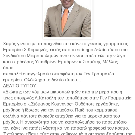
Χαμός γίνεται με τα παιχνίδια που κάνει ο γενικός γραμματέας
Εμπορίου Σ.Κομνηνός. εκτός από το επίσημο δελτίο τύπου του
Συνδικάτου Μικροπωλητών ανακοίνωση απέστειλε πριν λίγο
και ο πρόεδρος Υπαιθρίων Εμπόρων κ.Σταμάτης Μέλλος
όπου...
αποκαλεί επαγγελματία συκοφάντη τον Γεν.Γραμματέα
εμπορίου. Ολόκληρο το δελτίο τύπου…
ΔΕΛΤΙΟ ΤΥΠΟΥ
«Διώκτης των νόμιμων μικροπωλητών από την μέρα που η
τέως υπουργός Λ.Κατσέλη τον τοποθέτησε στην Γεν Γραμματεία
Εμπορίου ο κ.Στέφανος Κομνηνός» Ουδέποτε εργάσθηκε,
μόχθησε ή ίδρωσε για τον επιούσιο. Παιδί του κομματικού
σωλήνα πάντοτε ένοιωθε απέχθεια για το μεροκάματο του
μόχθου. Η ανικανότητα του να καταπολεμήσει το παρεμπόριο
τον κάνει να πετάει λάσπη και να παραπληροφορεί τον κόσμο.
Έκπληκτοι είδαμε χθες στην καθιερωμένη συνέντευξη τύπου της