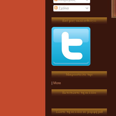
Σχόλια
Εσύ μας ακολουθείς:::
Μοιραστείτε την
|
More
Εκτυπώστε τη σελίδα
Σώστε τη σελίδα σε μορφή pdf