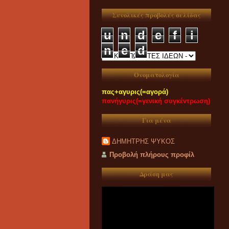
Συνολικές προβολές σελίδας
u
n
d
e
f
i
n
e
d
Ονοματολογία
πας+αγυρις(=αγορά)
πανήγυρις(=γενική συγκέντρωση)
Για μένα
ΔΗΜΗΤΡΗΣ ΨΥΚΟΣ
Προβολή πλήρους προφίλ
Δράση μας