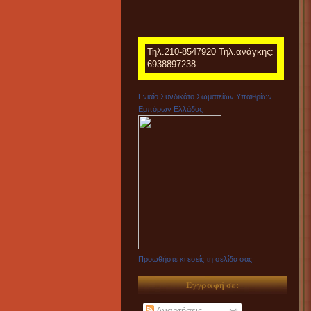
Τηλ.210-8547920 Τηλ.ανάγκης:
6938897238
Ενιαίο Συνδικάτο Σωματείων Υπαιθρίων
Εμπόρων Ελλάδας
Προωθήστε κι εσείς τη σελίδα σας
Εγγραφή σε:
Αναρτήσεις