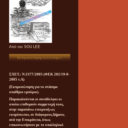
Aπό τον SOU LEE
Εκπροσώπηση-εκλέκτορες
ΣΧΕΤ.: Ν.3377/2005 (ΦΕΚ 202/19-8-
2005 τ.Α)
(Εκπροσώπηση για το στάσιμο
υπαίθριο εμπόριο).
Παρακαλούνται οι συνάδελφοι οι
οποίοι επιθυμούν συμμετοχή τους,
στην παραπάνω επιτροπή ως
εκπρόσωποι, σε διάφορους Δήμους
ανά την Επικράτεια, όπως
επικοινωνήσουν με το υπαλληλικό