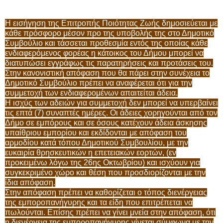
Η εισήγηση της Επιτροπής Ποιότητας Ζωής δημοσιεύεται με
κάθε πρόσφορο μέσον προ της υποβολής της στο Δημοτικό
Συμβούλιο και τάσσεται προθεσμία εντός της οποίας κάθε
ενδιαφερόμενος φορέας η κάτοικος του Δήμου μπορεί να
διατυπώσει εγγράφως τις παρατηρήσεις και προτάσεις του.
Στην κανονιστική απόφαση που θα πάρει στην συνέχεια το
Δημοτικό Συμβούλιο πρέπει να αναφέρεται ότι για την
συμμετοχή των ενδιαφερομένων απαιτείται άδεια.
Η ισχύς των αδειών για συμμετοχή δεν μπορεί να υπερβαίνει
τις επτά (7) συναπτές ημέρες. Οι άδειες χορηγούνται από τον
Δήμο σε εμπόρους και σε όσους κατέχουν άδεια άσκησης
υπαίθριου εμπορίου και εκδίδονται με απόφαση του
αρμοδίου κατά τόπου Δημοτικού Συμβουλίου, με την
ευκαιρία θρησκευτικών η επετειακών εορτών, (εν
προκειμένω λόγω της 26ης Οκτωβρίου) και ισχύουν για
συγκεκριμένο χώρο και θέση που προσδιορίζονται με την
ίδια απόφαση.
Στην απόφαση πρέπει να καθορίζεται ο τόπος διενέργειας
της εμποροπανήγυρης και τα είδη που επιτρέπεται να
πωλούνται. Επίσης πρέπει να γίνει μνεία στην απόφαση, ότι
η διενέργεια της εμποροπανήγυρης γίνεται σύμφωνα με την