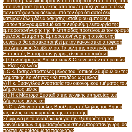
η άσκηση των δικαιωμάτων που απορρέουν από αυτές, από
οποιονδήποτε τρίτο, εκτός από τον / τη σύζυγο και τα τέκνα
των κατόχων των αδειών, υπό τον όρο ότι αυτοί δεν
κατέχουν άλλη άδεια άσκησης υπαίθριου εμπορίου.
Για τον προγραμματισμό και την εύρυθμη λειτουργία της
εμποροπανήγυρης της Φιλιππιάδας προτείνουμε τον ορισμό
5μελούς Επιτροπής Εμποροπανήγυρης η οποία στην
συνέχεια θα οριστικοποιηθεί με την κανονιστική απόφαση
του Δημοτικού Συμβουλίου. Τα μέλη της προτεινόμενης
Επιτροπής Εμποροπανήγυρης είναι οι παρακάτω:
α) Ο αντιδήμαρχος Διοικητικών & Οικονομικών υπηρεσιών
κ. Ρίζος Αχιλλέας
β Ο κ. Τάσης Απόστολος μέλος του Τοπικού Συμβουλίου της
Δημοτικής Κοινότητας Φιλιππιάδας ως μέλος.
γ) Η κ. Ευαγγέλου Αναστασία του οικονομικού τμήματος του
Δήμου ως μέλος.
δ) ) Η κ Μάστορα Ευσταθία της τεχνικής υπηρεσίας του
Δήμου ως μέλος και
ε ) Ο κ. Αθανασόπουλος Βασίλειος υπάλληλος του Δήμου
ως μέλος και γραμματέας της επιτροπής.
Σύμφωνα με τα ανωτέρω και για την εξυπηρέτηση του
κοινού και των συμμετασχόντων στην εμποροπανήγυρη, θα
πρέπει να ορίσουμε τα παρακάτω: