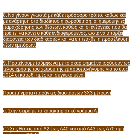
8. Να γίνουν γνωστά με κάθε πρόσφορο τρόπο, καθώς και
με ανάρτηση στο διαδίκτυο η χωροθέτηση, οι ημερομηνίες
παραχώρησης των θέσεων, καθώς και οι ενέργειες που θα
πρέπει να κάνει ο κάθε ενδιαφερόμενος, ώστε να υπάρξει
διαφάνεια των διαδικασιών και να επιτευχθεί η προσέλκυση
νέων εμπόρων.
9. Προτείνουμε (σύμφωνα με το σκαρίφημα),να ισχύσουν ως
τέλος χρήσης του χώρου της εμποροπανήγυρης για το έτος
2014 οι κάτωθι τιμές και συγκεκριμένα:
Παραπήγματα (παράγκες διαστάσεων 3Χ3 μέτρων)
α. Στην σειρά με το χαρακτηριστικό γράμμα Α:
(1) Στις θέσεις:από Α2 έως Α40 και από Α43 έως Α70 τιμή