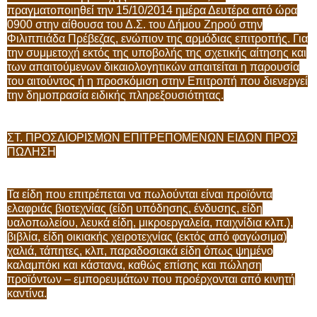
πραγματοποιηθεί την 15/10/2014 ημέρα Δευτέρα από ώρα
0900 στην αίθουσα του Δ.Σ. του Δήμου Ζηρού στην
Φιλιππιάδα Πρέβεζας, ενώπιον της αρμόδιας επιτροπής. Για
την συμμετοχή εκτός της υποβολής της σχετικής αίτησης και
των απαιτούμενων δικαιολογητικών απαιτείται η παρουσία
του αιτούντος ή η προσκόμιση στην Επιτροπή που διενεργεί
την δημοπρασία ειδικής πληρεξουσιότητας.
ΣΤ. ΠΡΟΣΔΙΟΡΙΣΜΩΝ ΕΠΙΤΡΕΠΟΜΕΝΩΝ ΕΙΔΩΝ ΠΡΟΣ
ΠΩΛΗΣΗ
Τα είδη που επιτρέπεται να πωλούνται είναι προϊόντα
ελαφριάς βιοτεχνίας (είδη υπόδησης, ένδυσης, είδη
υαλοπωλείου, λευκά είδη, μικροεργαλεία, παιχνίδια κλπ.),
βιβλία, είδη οικιακής χειροτεχνίας (εκτός από φαγώσιμα)
χαλιά, τάπητες, κλπ, παραδοσιακά είδη όπως ψημένο
καλαμπόκι και κάστανα, καθώς επίσης και πώληση
προϊόντων – εμπορευμάτων που προέρχονται από κινητή
καντίνα.