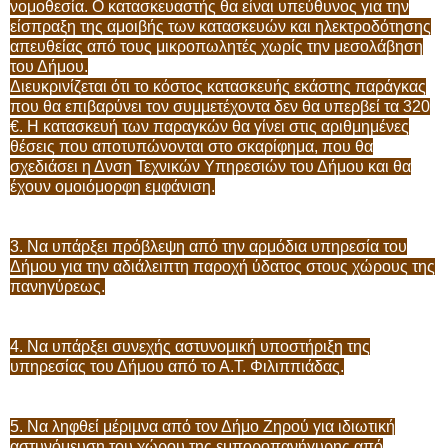
νομοθεσία. Ο κατασκευαστής θα είναι υπεύθυνος για την
είσπραξη της αμοιβής των κατασκευών και ηλεκτροδότησης
απευθείας από τους μικροπωλητές χωρίς την μεσολάβηση
του Δήμου.
Διευκρινίζεται ότι το κόστος κατασκευής εκάστης παράγκας
που θα επιβαρύνει τον συμμετέχοντα δεν θα υπερβεί τα 320
€. Η κατασκευή των παραγκών θα γίνει στις αριθμημένες
θέσεις που αποτυπώνονται στο σκαρίφημα, που θα
σχεδιάσει η Δνση Τεχνικών Υπηρεσιών του Δήμου και θα
έχουν ομοιόμορφη εμφάνιση.
3. Να υπάρξει πρόβλεψη από την αρμόδια υπηρεσία του
Δήμου για την αδιάλειπτη παροχή ύδατος στους χώρους της
πανηγύρεως.
4. Να υπάρξει συνεχής αστυνομική υποστήριξη της
υπηρεσίας του Δήμου από το Α.Τ. Φιλιππιάδας.
5. Να ληφθεί μέριμνα από τον Δήμο Ζηρού για ιδιωτική
αστυνόμευση του χώρου της εμποροπανήγυρης από