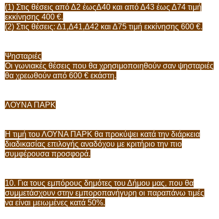
(1) Στις θέσεις από Δ2 έωςΔ40 και από Δ43 έως Δ74 τιμή
εκκίνησης 400 €.
(2) Στις θέσεις: Δ1,Δ41,Δ42 και Δ75 τιμή εκκίνησης 600 €.
Ψησταριές
Οι γωνιακές θέσεις που θα χρησιμοποιηθούν σαν ψησταριές
θα χρεωθούν από 600 € εκάστη.
ΛΟΥΝΑ ΠΑΡΚ
Η τιμή του ΛΟΥΝΑ ΠΑΡΚ θα προκύψει κατά την διάρκεια
διαδικασίας επιλογής αναδόχου με κριτήριο την πιο
συμφέρουσα προσφορά.
10. Για τους εμπόρους δημότες του Δήμου μας, που θα
συμμετάσχουν στην εμποροπανήγυρη οι παραπάνω τιμές
να είναι μειωμένες κατά 50%.