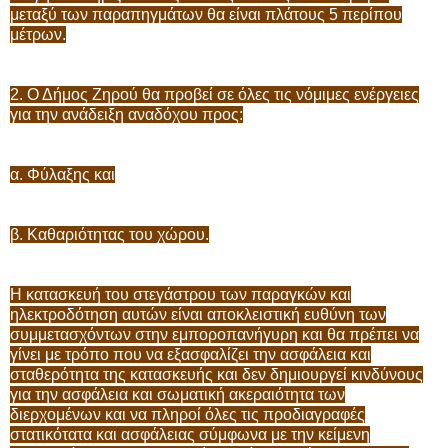
μεταξύ των παραπηγμάτων θα είναι πλάτους 5 περίπου
μέτρων.
2. Ο Δήμος Ζηρού θα προβεί σε όλες τις νόμιμες ενέργειες
για την ανάδειξη αναδόχου προς:
α. Φύλαξης και
β. Καθαριότητας του χώρου.
Η κατασκευή του στεγάστρου των παραγκών και
ηλεκτροδότηση αυτών είναι αποκλειστική ευθύνη των
συμμετασχόντων στην εμποροπανήγυρη και θα πρέπει να
γίνει με τρόπο που να εξασφαλίζει την ασφάλεια και
σταθερότητα της κατασκευής και δεν δημιουργεί κινδύνους
για την ασφάλεια και σωματική ακεραιότητα των
διερχομένων και να πληροί όλες τις προδιαγραφές
στατικότατα και ασφάλειας σύμφωνα με την κείμενη