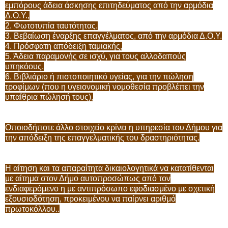
εμπόρους άδεια άσκησης επιτηδεύματος από την αρμόδια
Δ.Ο.Υ.,
2. Φωτοτυπία ταυτότητας.
3. Βεβαίωση έναρξης επαγγέλματος, από την αρμόδια Δ.Ο.Υ.
4. Πρόσφατη απόδειξη ταμιακής,
5. Άδεια παραμονής σε ισχύ, για τους αλλοδαπούς
υπηκόους,
6. Βιβλιάριο ή πιστοποιητικό υγείας, για την πώληση
τροφίμων (που η υγειονομική νομοθεσία προβλέπει την
υπαίθρια πώλησή τους),
Οποιοδήποτε άλλο στοιχείο κρίνει η υπηρεσία του Δήμου για
την απόδειξη της επαγγελματικής του δραστηριότητας.
Η αίτηση και τα απαραίτητα δικαιολογητικά να κατατίθενται
με αίτημα στον Δήμο αυτοπροσώπως από τον
ενδιαφερόμενο η με αντιπρόσωπο εφοδιασμένο με σχετική
εξουσιοδότηση, προκειμένου να παίρνει αριθμό
πρωτoκόλλου..