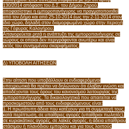
130/2014 απόφαση του Δ.Σ. του Δήμου Ζηρού,
αποφασίστηκε η εμποροπανήγυρης να πραγματοποιηθεί
από τον Δήμο και από 25-10-2014 έως την 2-11-2014 στον
ίδιο χώρο, δηλαδή στον διαμορφωμένο χώρο στην περιοχή
της Γέφυρας Καλογήρου.
Απαγορεύεται ρητά η ανάπτυξη της εμποροπανήγυρης σε
χώρους οι οποίοι δεν περιγράφονται ανωτέρω και είναι
εκτός του συνημμένου σκαριφήματος.
Δ) ΥΠΟΒΟΛΗ ΑΙΤΗΣΕΩΝ
Στην αίτηση που υποβάλλουν οι ενδιαφερόμενοι
υποχρεωτικά θα πρέπει να δηλώνουν ότι έλαβαν γνώση και
αποδέχονται τους όρους του κανονισμού λειτουργίας της
εμποροπανήγυρης. Τα δικαιολογητικά που απαιτείται να
προσκομιστούν από τους ενδιαφερόμενους είναι:
1. Η πρωτότυπη άδεια που κατέχουν για τη συμμετοχή τους,
κατά περίπτωση, σε υπαίθριες αγορές (υπαίθριοι πωλητές),
σε κυριακάτικες αγορές, σε λαϊκές αγορές, η άδεια υπαίθριου
στάσιμου ή πλανόδιου εμπορίου και για τους λοιπούς