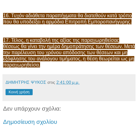
16. Τυχόν αδιάθετα παραπήγματα θα διατεθούν κατά τρόπο
που θα υποδείξει η αρμόδια Επιτροπή Εμποροπανήγυρης.
17. Τέλος, η καταβολή της αξίας της παραχωρηθείσας
θέσεως θα γίνει την ημέρα δημοπράτησης των θέσεων. Μετά
την παρέλευση του χρόνου απόδοσης των θέσεων και μη
εξόφλησης του ανάλογου τιμήματος, η θέση θεωρείται ως μη
παραχωρηθείσα.
ΔΗΜΗΤΡΗΣ ΨΥΚΟΣ
στις
2:41:00 μ.μ.
Κοινή χρήση
Δεν υπάρχουν σχόλια:
Δημοσίευση σχολίου