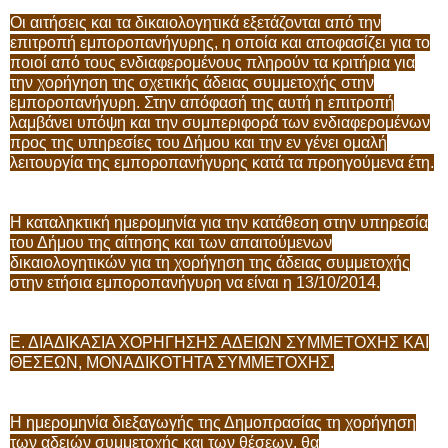
Οι αιτήσεις και τα δικαιολογητικά εξετάζονται από την
επιτροπή εμποροπανήγυρης, η οποία και αποφασίζει για το
ποιοί από τους ενδιαφερομένους πληρούν τα κριτήρια για
την χορήγηση της σχετικής άδειας συμμετοχής στην
εμποροπανήγυρη. Στην απόφασή της αυτή η επιτροπή
λαμβάνει υπόψη και την συμπεριφορά των ενδιαφερομένων
προς της υπηρεσίες του Δήμου και την εν γένει ομαλή
λειτουργία της εμποροπανήγυρης κατά τα προηγούμενα έτη.
Η καταληκτική ημερομηνία για την κατάθεση στην υπηρεσία
του Δήμου της αίτησης και των απαιτούμενων
δικαιολογητικών για τη χορήγηση της άδειας συμμετοχής
στην ετήσια εμποροπανήγυρη να είναι η 13/10/2014.
Ε. ΔΙΑΔΙΚΑΣΙΑ ΧΟΡΗΓΗΣΗΣ ΑΔΕΙΩΝ ΣΥΜΜΕΤΟΧΗΣ ΚΑΙ
ΘΕΣΕΩΝ, ΜΟΝΑΔΙΚΟΤΗΤΑ ΣΥΜΜΕΤΟΧΗΣ.
Η ημερομηνία διεξαγωγής της Δημοπρασίας τη χορήγηση
των αδειών συμμετοχής και των θέσεων, θα