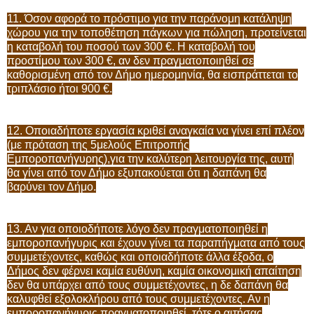
11. Όσον αφορά το πρόστιμο για την παράνομη κατάληψη
χώρου για την τοποθέτηση πάγκων για πώληση, προτείνεται
η καταβολή του ποσού των 300 €. Η καταβολή του
προστίμου των 300 €, αν δεν πραγματοποιηθεί σε
καθορισμένη από τον Δήμο ημερομηνία, θα εισπράττεται το
τριπλάσιο ήτοι 900 €.
12. Οποιαδήποτε εργασία κριθεί αναγκαία να γίνει επί πλέον
(με πρόταση της 5μελούς Επιτροπής
Εμποροπανήγυρης),για την καλύτερη λειτουργία της, αυτή
θα γίνει από τον Δήμο εξυπακούεται ότι η δαπάνη θα
βαρύνει τον Δήμο.
13. Αν για οποιοδήποτε λόγο δεν πραγματοποιηθεί η
εμποροπανήγυρις και έχουν γίνει τα παραπήγματα από τους
συμμετέχοντες, καθώς και οποιαδήποτε άλλα έξοδα, ο
Δήμος δεν φέρνει καμία ευθύνη, καμία οικονομική απαίτηση
δεν θα υπάρχει από τους συμμετέχοντες, η δε δαπάνη θα
καλυφθεί εξολοκλήρου από τους συμμετέχοντες. Αν η
εμποροπανήγυρις πραγματοποιηθεί, τότε ο αιτήσας