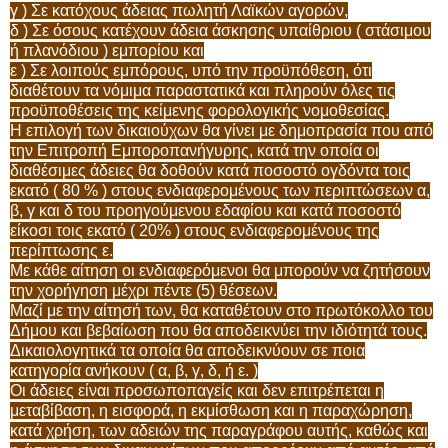
γ ) Σε κατόχους άδειας πωλητή Λαϊκών αγορών,
δ ) Σε όσους κατέχουν άδεια άσκησης υπαίθριου ( στάσιμου
ή πλανόδιου ) εμπορίου και
ε ) Σε λοιπούς εμπόρους, υπό την προϋπόθεση, ότι
διαθέτουν τα νόμιμα παραστατικά και πληρούν όλες τις
προϋποθέσεις της κείμενης φορολογικής νομοθεσίας.
Η επιλογή των δικαιούχων θα γίνει με δημοπρασία που από
την Επιτροπή Εμποροπανήγυρης, κατά την οποία οι
διαθέσιμες άδειες θα δοθούν κατά ποσοστό ογδόντα τοις
εκατό ( 80 % ) στους ενδιαφερομένους των περιπτώσεων α,
β, γ και δ του προηγούμενου εδαφίου και κατά ποσοστό
είκοσι τοις εκατό ( 20% ) στους ενδιαφερομένους της
περίπτωσης ε.
Με κάθε αίτηση οι ενδιαφερόμενοι θα μπορούν να ζητήσουν
την χορήγηση μέχρι πέντε (5) θέσεων.
Μαζί με την αίτησή των, θα καταθέτουν στο πρωτόκολλο του
Δήμου και βεβαίωση που θα αποδεικνύει την ιδιότητά τους.
Δικαιολογητικά τα οποία θα αποδεικνύουν σε ποια
κατηγορία ανήκουν ( α, β, γ, δ, ή ε. )
Οι άδειες είναι προσωποπαγείς και δεν επιτρέπεται η
μεταβίβαση, η εισφορά, η εκμίσθωση και η παραχώρηση,
κατά χρήση, των αδειών της παραγράφου αυτής, καθώς και