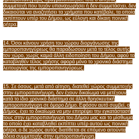
συμμετοχή που τυχόν υπαναχωρήσει ή δεν συμμετάσχει, δεν
δικαιούται να αναζητήσει τα χρήματα που κατέβαλε, τα οποία
εκπίπτουν υπέρ του Δήμου, ως εύλογη και δίκαιη ποινική
ρήτρα.
14. Όσοι κάνουν χρήση του χώρου διοργάνωσης της
εμποροπανηγύρεως θα παραδώσουν μετά το τέλος αυτής
τον χώρο, χωρίς καμιά άλλη ειδοποίηση του Δήμου, αφού το
καταβληθέν τέλος χρήσης αφορά μόνο το χρονικό διάστημα
λειτουργίας της εμποροπανηγύρεως.
15. Σε όσους, μετά από αίτηση, διατεθεί χώρος συμμετοχής
στην εμποροπανήγυρη, δεν έχουν δικαίωμα να μετέχουν
κατά το ίδιο χρονικό διάστημα σε άλλη θρησκευτική
εμποροπανήγυρη σε όμορο Δήμο. Εφόσον αυτό συμβεί, ο
Δήμος, έχει το δικαίωμα να μην επιτρέψει την εγκατάστασή
τους στην εμποροπανήγυρη του Δήμου μας και το μίσθωμα
το οποίο έχει καταβληθεί εκπίπτει υπέρ αυτού ως ποινική
ρήτρα, ο δε χώρος αυτός διατίθεται σε επόμενο αιτούντα
άδεια συμμετοχής στην εμποροπανήγυρη.