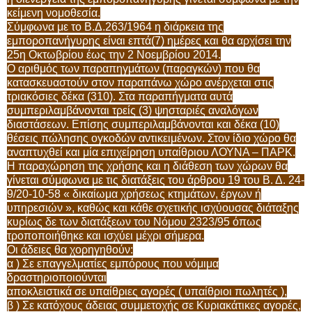
κείμενη νομοθεσία.
Σύμφωνα με το Β.Δ.263/1964 η διάρκεια της
εμποροπανήγυρης είναι επτά(7) ημέρες και θα αρχίσει την
25η Οκτωβρίου έως την 2 Νοεμβρίου 2014.
Ο αριθμός των παραπηγμάτων (παραγκών) που θα
κατασκευαστούν στον παραπάνω χώρο ανέρχεται στις
τριακόσιες δέκα (310). Στα παραπήγματα αυτά
συμπεριλαμβάνονται τρείς (3) ψησταριές αναλόγων
διαστάσεων. Επίσης συμπεριλαμβάνονται και δέκα (10)
θέσεις πώλησης ογκοδών αντικειμένων. Στον ίδιο χώρο θα
αναπτυχθεί και μία επιχείρηση υπαίθριου ΛΟΥΝΑ – ΠΑΡΚ.
Η παραχώρηση της χρήσης και η διάθεση των χώρων θα
γίνεται σύμφωνα με τις διατάξεις του άρθρου 19 του Β. Δ. 24-
9/20-10-58 « δικαίωμα χρήσεως κτημάτων, έργων ή
υπηρεσιών », καθώς και κάθε σχετικής ισχύουσας διάταξης
κυρίως δε των διατάξεων του Νόμου 2323/95 όπως
τροποποιήθηκε και ισχύει μέχρι σήμερα.
Οι άδειες θα χορηγηθούν:
α ) Σε επαγγελματίες εμπόρους που νόμιμα
δραστηριοποιούνται
αποκλειστικά σε υπαίθριες αγορές ( υπαίθριοι πωλητές ),
β ) Σε κατόχους άδειας συμμετοχής σε Κυριακάτικες αγορές,