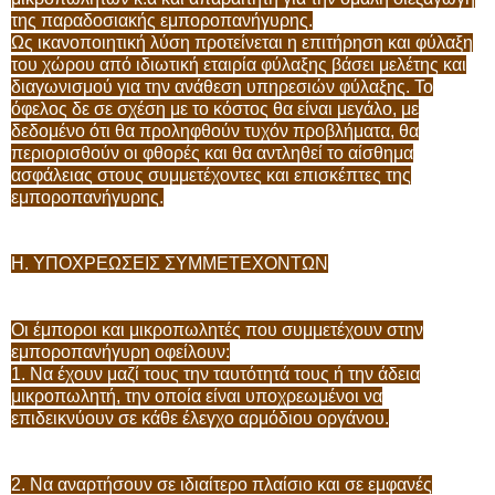
της παραδοσιακής εμποροπανήγυρης.
Ως ικανοποιητική λύση προτείνεται η επιτήρηση και φύλαξη
του χώρου από ιδιωτική εταιρία φύλαξης βάσει μελέτης και
διαγωνισμού για την ανάθεση υπηρεσιών φύλαξης. Το
όφελος δε σε σχέση με το κόστος θα είναι μεγάλο, με
δεδομένο ότι θα προληφθούν τυχόν προβλήματα, θα
περιορισθούν οι φθορές και θα αντληθεί το αίσθημα
ασφάλειας στους συμμετέχοντες και επισκέπτες της
εμποροπανήγυρης.
H. ΥΠΟΧΡΕΩΣΕΙΣ ΣΥΜΜΕΤΕΧΟΝΤΩΝ
Οι έμποροι και μικροπωλητές που συμμετέχουν στην
εμποροπανήγυρη οφείλουν:
1. Να έχουν μαζί τους την ταυτότητά τους ή την άδεια
μικροπωλητή, την οποία είναι υποχρεωμένοι να
επιδεικνύουν σε κάθε έλεγχο αρμόδιου οργάνου.
2. Να αναρτήσουν σε ιδιαίτερο πλαίσιο και σε εμφανές