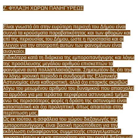
Z. ΦΥΛΑΞΗ ΧΩΡΩΝ ΠΑΝΗΓΥΡΕΩΣ
Είναι γνωστό ότι στην ευρύτερη περιοχή του Δήμου είναι
συχνά τα κρούσματα παραβατικότητας και των φθορών και
επί της περιουσίας του Δήμου, ώστε η προστασία και οι
έλεγχοι για την αποτροπή αυτών των φαινομένων είναι
αναγκαίοι.
Ειδικότερα κατά τη διάρκεια της εμποροπανήγυρης και λόγω
της προσέλευσης μεγάλου αριθμού επισκεπτών τα
φαινόμενα αυτά πολλαπλασιάζονται. Σημειωτέον δε, ότι την
εν λόγω χρονική περίοδο η συνδρομή της Ελληνικής
Αστυνομίας είναι καθοριστική, αλλά όχι επαρκής ακριβώς
λόγω του μειωμένου αριθμού του δυναμικού που απασχολεί
το αρμόδιο για μια τεράστια περιφέρεια αστυνομικό τμήμα,
ενώ τις περισσότερες φορές η δράση της αστυνομία είναι
κατασταλτική και όχι προληπτική, όπως απαιτείται στην
περίπτωση μας.
Ως εκ τούτου, η ασφάλεια του χώρου διεξαγωγής της
εμποροπανήγυρης είναι βασική προϋπόθεση για την
εκδήλωση ενδιαφέροντος συμμετοχής επαγγελματιών,
μικροπωλητών κ.α και απαραίτητη για την ομαλή διεξαγωγή