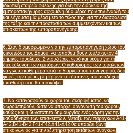
ιδιωτική εταιρεία φύλαξης για όλη την διάρκεια της
εμποροπανήγυρης αρχομένη δύο μέρες πριν την έναρξή του
και λήγουσα μία μέρα μετά το τέλος της, για την διασφάλιση
της τάξης και την προστασία των συμμετεχόντων και των
επισκεπτών της εμποροπανήγυρης.
6. Στον διαμορφωμένο για την εμποροπανήγυρη χώρο του
οικοπέδου του Δήμου, να τοποθετηθούν τουλάχιστον 4
χημικές τουαλέτες, 2 ντουζιέρες, νερό και ρεύμα για τη
διευκόλυνση των εμπόρων. Ο καθαρισμός των τουαλετών
να γίνεται κάθε μέρα κατά τη διάρκεια του πανηγυριού, δύο
φορές την ημέρα, με μέριμνα και δαπάνες του αναδόχου
(μισθωτή) που θα προκύψει.
7. Να καταγραφούν οι χώροι του σκαριφήματος, να
χωροθετηθούν, ώστε να υπάρχει οργάνωση του χώρου,
καθώς και η δυνατότητα δημιουργίας ενός χάρτη για την
καθοδήγηση των επισκεπτών. Μεταξύ των παραγκών Α41-
Α42,Β41-Β42,Γ41-Γ42,Δ41-Δ42 θα υπάρξει ζώνη
επικοινωνίας για την εξυπηρέτηση εκτάκτων αναγκών.