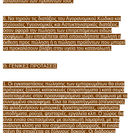
κατάλοιπων των προϊόντων τους.
6. Να τηρούν τις διατάξεις του Αγορανομικού Κώδικα και
ισχύουσες Υγειονομικές και Αστυκτηνιατρικές διατάξεις,
όσον αφορά την πώληση των επιτρεπόμενων ειδών
τροφίμων. Δεν επιτρέπεται από οποιονδήποτε πωλητή η
έκθεση προς πώληση ή η πώληση προϊόντων που μπορεί
να προκαλέσουν βλάβη στην υγεία του καταναλωτή.
Θ. ΓΕΝΙΚΕΣ ΠΡΟΤΑΣΕΙΣ
1. Οι εγκαταστάσεις πώλησης των εμπορευμάτων θα είναι
πρόχειρες ξύλινες κατασκευές (παραπήγματα ) κατά σειρά
διατεταγμένες στον προαναφερόμενο χώρο, σύμφωνα με το
συνημμένο σκαρίφημα. Όλα τα παραπήγματα (στέγαστρα),
θα φιλοξενήσουν εμπορικές δραστηριότητες, υφάσματα,
υποδήματα, ρούχα, ψησταριές, εργαλεία κλπ. Ο χώρος θα
είναι ενιαία σκεπασμένος με αυλακωτή λαμαρίνα, με την
ανάλογη κλίση για τον σχηματισμό υδρορροής. Η ενιαία
στέγη θα στηρίζεται σε ξύλινους δοκούς. Οι διάδρομοι