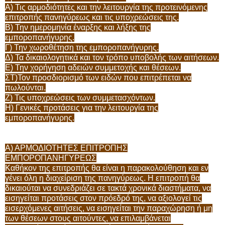
Α) Τις αρμοδιότητες και την λειτουργία της προτεινόμενης
επιτροπής πανηγύρεως και τις υποχρεώσεις της.
Β) Την ημερομηνία έναρξης και λήξης της
εμποροπανήγυρης.
Γ) Την χωροθέτηση της εμποροπανήγυρης.
Δ) Τα δικαιολογητικά και τον τρόπο υποβολής των αιτήσεων.
Ε) Την χορήγηση αδειών συμμετοχής και θέσεων.
ΣΤ)Τον προσδιορισμό των ειδών που επιτρέπεται να
πωλούνται.
Ζ) Τις υποχρεώσεις των συμμετασχόντων.
Η) Γενικές προτάσεις για την λειτουργία της
εμποροπανήγυρης.
Α) ΑΡΜΟΔΙΟΤΗΤΕΣ ΕΠΙΤΡΟΠΗΣ
ΕΜΠΟΡΟΠΑΝΗΓΥΡΕΩΣ
Καθήκον της επιτροπής θα είναι η παρακολούθηση και εν
γένει όλη η διαχείριση της πανηγύρεως. Η επιτροπή θα
δικαιούται να συνεδριάζει σε τακτά χρονικά διαστήματα, να
εισηγείται προτάσεις στον πρόεδρό της, να αξιολογεί τις
εισερχόμενες αιτήσεις, να εισηγείται την παραχώρηση ή μη
των θέσεων στους αιτούντες, να επιλαμβάνεται