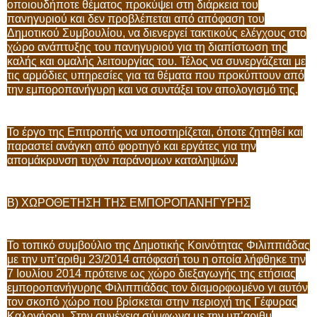
οποιουδήποτε θέματος προκύψει στη διάρκεια του
πανηγυριού και δεν προβλέπεται από απόφαση του
Δημοτικού Συμβουλίου, να διενεργεί τακτικούς ελέγχους στο
χώρο ανάπτυξης του πανηγυριού για τη διαπίστωση της
καλής και ομαλής λειτουργίας του. Τέλος να συνεργάζεται με
τις αρμόδιες υπηρεσίες για τα θέματα που προκύπτουν από
την εμποροπανήγυρη και να συντάξει τον απολογισμό της.
Το έργο της Επιτροπής να υποστηρίζεται, όποτε ζητηθεί και
παραστεί ανάγκη από φορτηγό και εργάτες για την
απομάκρυνση τυχόν παράνομων καταληψιών.
Β) ΧΩΡΟΘΕΤΗΣΗ ΤΗΣ ΕΜΠΟΡΟΠΑΝΗΓΥΡΗΣ
Το τοπικό συμβούλιο της Δημοτικής Κοινότητας Φιλιππιάδας
με την υπ’αριθμ 23/2014 απόφασή του η οποία λήφθηκε την
7 Ιουλίου 2014 πρότεινε ως χώρο διεξαγωγής της ετήσιας
εμποροπανήγυρης Φιλιππιάδας τον διαμορφωμένο γι αυτόν
τον σκοπό χώρο που βρίσκεται στην περιοχή της Γέφυρας
Καλογήρου. Στην συνέχεια σύμφωνα με την υπ’αριθμ