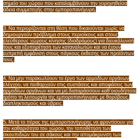
σημείο του χώρου που καταλαμβάνουν την χορηγηθείσα
άδεια συμμετοχής στην εμποροπανήγυρη.
3. Να περιορίζονται στη θέση που δικαιούνται χωρίς να
δημιουργούν πρόβλημα στους περιοίκους και στους
ελεύθερους χώρους κίνησης (διαδρόμους) για διευκόλυνσή
τους και εξυπηρέτηση των καταναλωτών και να έχουν
ευπρεπή εμφάνιση στους πάγκους έκθεσης των προϊόντων
τους.
4. Να μην παρακωλύουν το έργο των αρμοδίων οργάνων
ελέγχου, να πειθαρχούν στις συστάσεις και αποφάσεις των
αρμοδίων οργάνων και να μη διαταράσσουν καθ’οιονδήποτε
τρόπο τη λειτουργία της εμποροπανήγυρης με θορύβους,
διαπληκτισμούς και ύβρεις.
5. Μετά το πέρας της εμποροπανήγυρης να φροντίσουν για
την καθαριότητα του χώρου, την τοποθέτηση των
σκουπιδιών του σε σάκους και την απομάκρυνση των