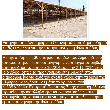
Εισήγηση του Αντιδημάρχου Οικονομικών του Δήμου Ζηρού
κ. Ρίζου Αχιλλέα για την εμποροπανήγυρη Φιλιππιάδας.
Με την υπ’αριθμ 130 απόφαση του Δ.Σ. του Δήμου Ζηρού
αποφασίστηκε η εμποροπανήγυρης να πραγματοποιηθεί
από τον Δήμο και από 25-102014 έως την 2-11-2014 στον
ίδιο χώρο (όπως τα προηγούμενα έτη), δηλαδή στον
διαμορφωμένο για αυτό τον σκοπό χώρο, στην περιοχή της
Γέφυρας Καλογήρου. Με βάση το άρθρο 73 του
Ν.3852/2010 η Επιτροπή Ποιότητας Ζωής είναι αρμόδια να
προτείνει την καταλληλότητα του χώρου, καθώς και την
λειτουργία της, προκειμένου να πραγματοποιηθεί η ετήσια
εμποροπανήγυρη της Φιλιππιάδας.