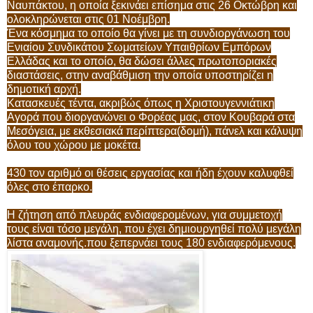
Ναυπάκτου, η οποία ξεκινάει επίσημα στις 26 Οκτώβρη και
ολοκληρώνεται στις 01 Νοέμβρη.
Ένα κόσμημα το οποίο θα γίνει με τη συνδιοργάνωση του
Ενιαίου Συνδικάτου Σωματείων Υπαιθρίων Εμπόρων
Ελλάδας και το οποίο, θα δώσει άλλες πρωτοποριακές
διαστάσεις, στην αναβάθμιση την οποία υποστηρίζει η
δημοτική αρχή.
Κατασκευές τέντα, ακριβώς όπως η Χριστουγεννιάτικη
Αγορά που διοργανώνει ο Φορέας μας, στον Κουβαρά στα
Μεσόγεια, με εκθεσιακά περίπτερα(δομή), πάνελ και κάλυψη
όλου του χώρου με μοκέτα.
430 τον αριθμό οι θέσεις εργασίας και ήδη έχουν καλυφθεί
όλες στο έπαρκο.
Η ζήτηση από πλευράς ενδιαφερομένων, για συμμετοχή
τους είναι τόσο μεγάλη, που έχει δημιουργηθεί πολύ μεγάλη
λίστα αναμονής.που ξεπερνάει τους 180 ενδιαφερόμενους.