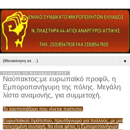
▼
Τετάρτη 15 Οκτωβρίου 2014
Ναύπακτος:με ευρωπαϊκό προφίλ, η
Εμποροπανήγυρη της πόλης. Μεγάλη
λίστα αναμονής, για συμμετοχή.
Το λασποπάζαρο που γίνεται πρότυπο.
Ευρωπαϊκού πρότυπου, πρωτόγνωρο για πολλούς, με μια
πετυχημένη συνταγή, θα είναι φέτος η Εμποροπανήγυρη