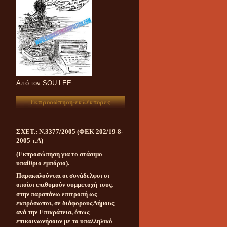
Aπό τον SOU LEE
Εκπροσώπηση-εκλέκτορες
ΣΧΕΤ.: Ν.3377/2005 (ΦΕΚ 202/19-8-
2005 τ.Α)
(Εκπροσώπηση για το στάσιμο
υπαίθριο εμπόριο).
Παρακαλούνται οι συνάδελφοι οι
οποίοι επιθυμούν συμμετοχή τους,
στην παραπάνω επιτροπή ως
εκπρόσωποι, σε διάφορους Δήμους
ανά την Επικράτεια, όπως
επικοινωνήσουν με το υπαλληλικό