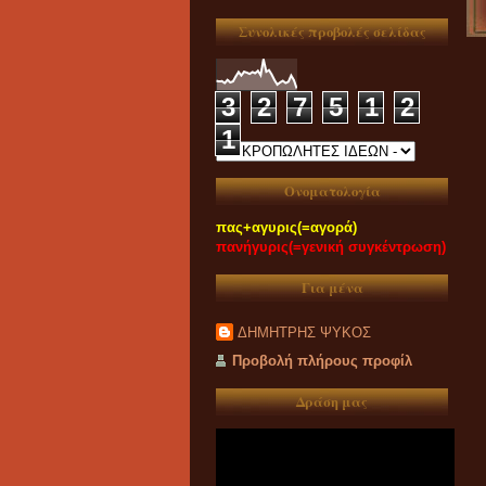
Συνολικές προβολές σελίδας
3
2
7
5
1
2
1
Ονοματολογία
πας+αγυρις(=αγορά)
πανήγυρις(=γενική συγκέντρωση)
Για μένα
ΔΗΜΗΤΡΗΣ ΨΥΚΟΣ
Προβολή πλήρους προφίλ
Δράση μας