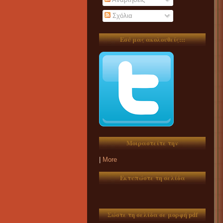
Σχόλια
Εσύ μας ακολουθείς:::
Μοιραστείτε την
|
More
Εκτυπώστε τη σελίδα
Σώστε τη σελίδα σε μορφή pdf