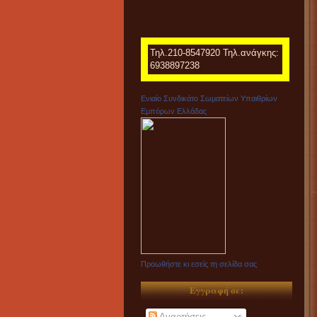
Τηλ.210-8547920 Τηλ.ανάγκης:
6938897238
Ενιαίο Συνδικάτο Σωματείων Υπαιθρίων
Εμπόρων Ελλάδας
Προωθήστε κι εσείς τη σελίδα σας
Εγγραφή σε:
Αναρτήσεις