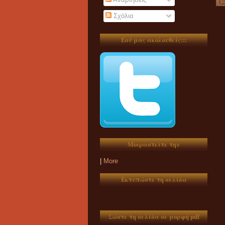
Σχόλια
Εσύ μας ακολουθείς:::
Μοιραστείτε την
|
More
Εκτυπώστε τη σελίδα
Σώστε τη σελίδα σε μορφή pdf