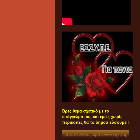
Βρες θέμα σχετικό με το
επάγγελμά μας και εμείς χωρίς
περικοπές θα το δημοσιεύσουμε!!
Παραδοσιακή Εμποροπανήγυρη