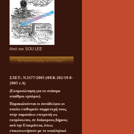
Aπό τον SOU LEE
Εκπροσώπηση-εκλέκτορες
ΣΧΕΤ.: Ν.3377/2005 (ΦΕΚ 202/19-8-
2005 τ.Α)
(Εκπροσώπηση για το στάσιμο
υπαίθριο εμπόριο).
Παρακαλούνται οι συνάδελφοι οι
οποίοι επιθυμούν συμμετοχή τους,
στην παραπάνω επιτροπή ως
εκπρόσωποι, σε διάφορους Δήμους
ανά την Επικράτεια, όπως
επικοινωνήσουν με το υπαλληλικό