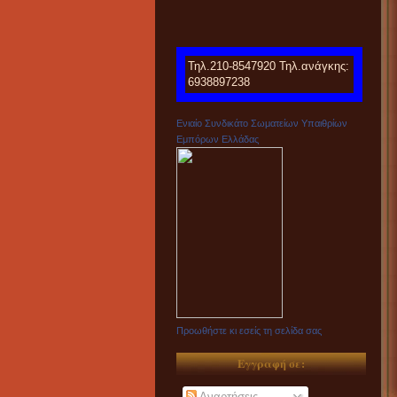
Τηλ.210-8547920 Τηλ.ανάγκης:
6938897238
Ενιαίο Συνδικάτο Σωματείων Υπαιθρίων
Εμπόρων Ελλάδας
Προωθήστε κι εσείς τη σελίδα σας
Εγγραφή σε:
Αναρτήσεις