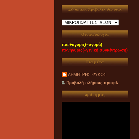
Συνολικές προβολές σελίδας
Ονοματολογία
πας+αγυρις(=αγορά)
πανήγυρις(=γενική συγκέντρωση)
Για μένα
ΔΗΜΗΤΡΗΣ ΨΥΚΟΣ
Προβολή πλήρους προφίλ
Δράση μας