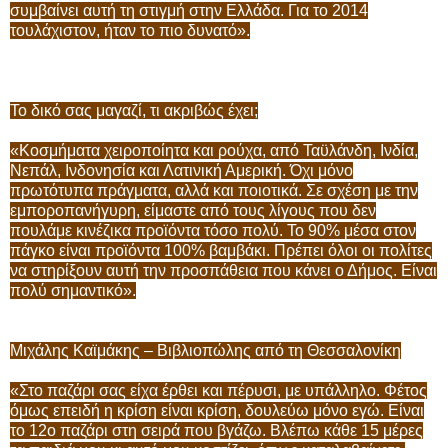
συμβαίνει αυτή τη στιγμή στην Ελλάδα. Για το 2014
τουλάχιστον, ήταν το πιο δυνατό».
Το δικό σας μαγαζί, τι ακριβώς έχει;
«Κοσμήματα χειροποίητα και ρούχα, από Ταϋλάνδη, Ινδία,
Νεπάλ, Ινδονησία και Λατινική Αμερική. Όχι μόνο
πρωτότυπα πράγματα, αλλά και ποιοτικά. Σε σχέση με την
εμποροπανήγυρη, είμαστε από τους λίγους που δεν
πουλάμε κινέζικα προϊόντα τόσο πολύ. Το 90% μέσα στον
πάγκο είναι προϊόντα 100% βαμβάκι. Πρέπει όλοι οι πολίτες
να στηρίξουν αυτή την προσπάθεια που κάνει ο Δήμος. Είναι
πολύ σημαντικό».
Μιχάλης Καϊμάκης – Βιβλιοπώλης από τη Θεσσαλονίκη
«Στο παζάρι σας είχα έρθει και πέρυσι, με υπάλληλο. Φέτος
όμως επειδή η κρίση είναι κρίση, δουλεύω μόνο εγώ. Είναι
το 12ο παζάρι στη σειρά που βγάζω. Βλέπω κάθε 15 μέρες