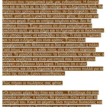
ενέργεια που πραγματικά εμάς μας ενθουσίασε. Η άποψή
μου και αν θέλει ας το λάβει υπόψη της η Δημοτική Αρχή, θα
πρέπει του χρόνου να ρίξουν κάτω, αν όχι άσφαλτο, λίγο
μπετό, γιατί αυτή η μοκέτα θα χαλάσει φέτος. Δεν είναι για
δεύτερη φορά. Ενώ αν υπήρχε τσιμέντο κάτω, δεν θα
πάθαινε τίποτα. Έχω ακούσει ότι είναι μπερδεμένο το
οικόπεδο αυτό, με τον Δήμο και το Λιμενικό να το διεκδικούν.
Δεν μπορώ όμως να καταλάβω το εξής: Τι είναι το Λιμενικό
και τι είναι ο Δήμος; Δεν είναι κράτος; Έχουν άλλα
συμφέροντα; Δεν θέλουν και οι δύο ν’ αναπτυχθεί η πόλη;
Γιατί όπως γίνεται σε κάθε πόλη, στα παζάρια πέφτουνε
λεφτά. Τα μαγαζιά δουλεύουν, τα ξενοδοχεία, τα καφέ, όλος ο
κόσμος εργάζεται και είναι μια εποχή που όλοι το έχουν
ανάγκη να βγάλουν λίγα λεφτά. Πιστεύω ότι ο νέος
Δήμαρχος και όλη η Δημοτική Αρχή, θα κάνουν πολλά για το
καλό της πόλης, έχουν ευαισθησίες».
Πώς πήγαν οι πωλήσεις σας φέτος;
«Οι πρώτες μέρες δεν ήταν και τόσο… Ελπίζουμε ότι όσο
περνάνε οι μέρες, ο κόσμος θα ψωνίσει, έστω και από το
υστέρημά του. Κακά τα ψέματα, όλοι περνάνε δυσκολίες και
αυτοί που περνάνε δυσκολίες και αυτοί που περνάνε