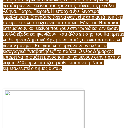
χειρότερα είναι εκείνοι που ζουν στις πόλεις, τις μεγάλες,
Αθήνα, Πάτρα, Πειραιά. Η επαρχία έχει λιγότερα
προβλήματα. Ο αγρότης έχει να φάει, είτε από αυτά που έχει
σπείρει είτε να σφάξει ένα κοτόπουλο. Εδώ στη Ναύπακτο
κατεβαίνουν και εκείνοι που ζουν στα χωριά και δεν έχουν
πολλά έξοδα και ψωνίζουν. Κάτι άλλο επίσης που θα πρέπει
να δει η νέα Δημοτική Αρχή, είναι αυτές οι εγκαταστάσεις να
γίνουν μόνιμες. Και γιατί να διοργανώνουν άλλοι, σε
εισαγωγικά ‘‘νταβατζήδες’’ το παζάρι; Ο νέος Δήμαρχος
μπορεί να το φτιάξει μόνος του και να μένουν στην πόλη τα
λεφτά. 240 ευρώ κοστίζει η κάθε κατασκευή. Να το
εκμεταλλευτεί ο Δήμος αυτό».