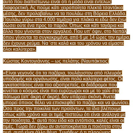
αυτό που διαπιστώνω είναι ότι η μόδα είναι εντελώς
διαφορετική. Ας πούμε κάτι χειροποίητα πλεκτά τσαντάκια
μέσης, δεν προλαβαίνω να τα πουλάω στη Βόρεια Ελλάδα.
Πουλάω γύρω στα 4.000 τεμάχια για πλάκα κι εδώ δεν έχω
δώσει ούτε ένα προς το παρόν. Όπως και κάτι ταγάρια και
άλλα που γίνονται στον αργαλειό. Που υπ’ όψιν, στο Νεπάλ
όπου γίνονται τα συγκεκριμένα, από 6 με 14 ώρες την ημέρα,
δεν έχουνε ρεύμα. Να ’στε καλά και του χρόνου να είμαστε
όλοι καλύτερα».
Κώστας Κοντογιάννης – ως πελάτης (Ναυπάκτιος)
«Είναι γεγονός ότι τα παζάρια, τουλάχιστον από πλευράς
υποδομής και οργάνωσης, είναι πολύ καλύτερα φέτος. Οι
εγκαταστάσεις είναι πιο αξιοπρεπείς, οι διάδρομοι που
κινείται ο κόσμος είναι πιο ευρύχωροι και με το χαλί στο
πάτωμα (απ’ άκρη σ’ άκρη), δεν υπάρχει σκόνη. Άνετα
μπορεί όποιος θέλει να επισκεφθεί το παζάρι και να ψωνίσει.
Όσο προς την ποικιλία των προϊόντων, τα ίδια βλέπουμε
όπως κάθε χρόνο και οι τιμές πιστεύω ότι είναι ανάλογα με
την ποιότητα. Σ’ αυτά που είδα και εντόπισα, καλές είναι οι
τιμές. Τώρα δεν ξέρω αν ανταποκρίνεται η ποιότητα στην
τιμή, αυτό είναι άλλο θέμα. Συνήθως ό,τι πληρώνεις