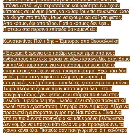
μπάνια. Απλά, λίγο περισσότερη καθαριότητα. Να έχουν
κάποιους σε μόνιμη βάση, να καθαρίζουν τις τουαλέτες. Όσο
για κίνηση στο παζάρι, ίσως να έχουμε και αύξηση φέτος.
Από κόσμο, όχι από τζίρο. Γιατί ο κόσμος δεν έχει…
Πιστεύω στα περσινά επίπεδα θα κυμανθεί».
Κωνσταντίνος Πολιτίδης – Έμπορος από Θεσσαλονίκη
«Έρχομαι 6 χρόνια στο παζάρι σας και είμαι από τους
ανθρώπους που έχω φτάσει να κάνω καταγγελίες στον Δήμο
και πολλά παράπονα, για να φτάσουμε σήμερα όλα τα
αιτήματά μας να έχουν γίνει πραγματικότητα. Έχω πάει δύο
φορές μέσα στο γραφείο του Δήμου, με χαρτιά, με
υπογραφές, να ζητήσουμε τουαλέτες, ζεστό νερό και μπάνιο.
Τώρα πλέον τα έχουνε πραγματοποιήσει όλα. Τέτοιο
πανηγύρι όπως έγινε φέτος, δεν υπάρχει πουθενά στην
Ελλάδα. Γυρνάω όλη την Ελλάδα, δεν υπάρχει πραγματικά
αλλού τέτοια εγκατάσταση. Μπράβο στον Δήμαρχο. Αξίζει να
προσεχτεί η εμποροπανήγυρη της Ναυπάκτου. Είναι ένα
από τα πιο δυνατά πανηγύρια και κάθε χρόνο βελτιώνεται.
Δεν νομίζω να υπάρχει κάτι άλλο να μας προσφέρουνε, τα
’χουνε κάνει όλα. Πιστεύω σαν πανηγύρι είναι ό,τι καλύτερο