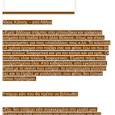
Νίκος Κάτσης – από Αθήνα
«Εμείς βάζουμε στάμπες στα μπλουζάκια και γράφουμε
ονόματα στα παιδιά ή ό,τι άλλο θέλουνε, όπως και στους
επιχειρηματίες για τους υπαλλήλους τους κ.λπ. Τα τελευταία
14 χρόνια έρχομαι στο παζάρι σας και φέτος έχω να πω ότι
είναι τελείως διαφορετικά και για τον κόσμο και για εμάς. Οι
συνθήκες είναι τελείως διαφορετικές. Είμαστε πάρα πολύ
ευχαριστημένοι όλοι. Από καθαριότητα, από εγκατάσταση.
Παλιά με τη σκόνη που υπήρχε, τα εμπορεύματα γίνονταν
λες και τα έτριβες με γυαλόχαρτο, ενώ φέτος δεν έχουμε
τέτοιο πρόβλημα».
Υπάρχει κάτι που θα πρέπει να βελτιωθεί;
«Όχι, δεν υπάρχει κάτι συγκεκριμένο στο μυαλό μου.
Είμαστε σε καλή κατάσταση και από τουαλέτες και από