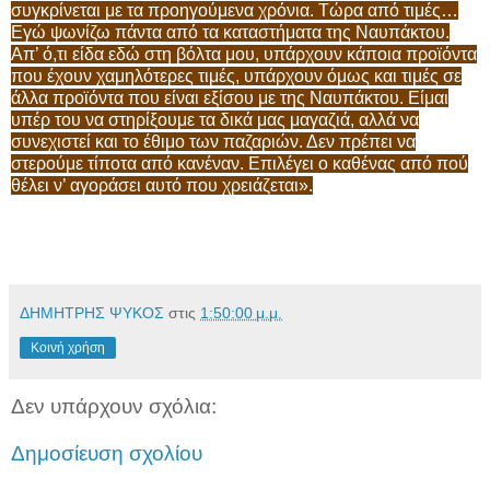
συγκρίνεται με τα προηγούμενα χρόνια. Τώρα από τιμές…
Εγώ ψωνίζω πάντα από τα καταστήματα της Ναυπάκτου.
Απ’ ό,τι είδα εδώ στη βόλτα μου, υπάρχουν κάποια προϊόντα
που έχουν χαμηλότερες τιμές, υπάρχουν όμως και τιμές σε
άλλα προϊόντα που είναι εξίσου με της Ναυπάκτου. Είμαι
υπέρ του να στηρίξουμε τα δικά μας μαγαζιά, αλλά να
συνεχιστεί και το έθιμο των παζαριών. Δεν πρέπει να
στερούμε τίποτα από κανέναν. Επιλέγει ο καθένας από πού
θέλει ν’ αγοράσει αυτό που χρειάζεται».
ΔΗΜΗΤΡΗΣ ΨΥΚΟΣ
στις
1:50:00 μ.μ.
Κοινή χρήση
Δεν υπάρχουν σχόλια:
Δημοσίευση σχολίου