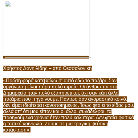
Χρήστος Δανηιλίδης – από Θεσσαλονίκη
«Πρώτη φορά κατεβαίνω σ’ αυτό εδώ το παζάρι. Σαν
οργάνωση είναι πάρα πολύ ωραίο. Οι άνθρωποι στο
Δημαρχείο ήταν πολύ εξυπηρετικοί, όχι σαν κάτι άλλα
παζάρια που πηγαίνουμε. Πάντως σαν αγοραστικό κοινό,
δεν είμαι ιδιαίτερα ικανοποιημένος. Ίσως φταίει το είδος μου,
αλλά απ’ ότι μου είπαν και οι άλλοι συνάδελφοι, τα
προηγούμενα χρόνια ήταν πολύ καλύτερα. Δεν φταίει φυσικά
η τοπική κοινωνία. Ζούμε σε μια τραγική ψεύτικη
κατάσταση».