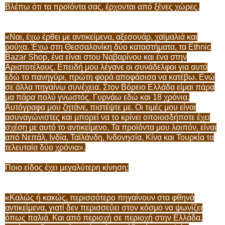
Βλέπω ότι τα προϊόντα σας, έρχονται από ξένες χώρες.
«Ναι, έχω έρθει με αντικείμενα, αξεσουάρ, χαϊμαλιά και
ρούχα. Έχω στη Θεσσαλονίκη δύο καταστήματα, τα Ethnic
Bazar Shop, ένα είναι στου Ναβαρίνου και ένα στην
Αριστοτέλους. Επειδή μου λέγανε οι συνάδελφοι για αυτό
εδώ το πανηγύρι, πρώτη φορά αποφάσισα να κατέβω. Ενώ
σε άλλα πηγαίνω συνέχεια. Στον Βόρειο Ελλάδα είμαι πάρα
μα πάρα πολύ γνωστός. Γυρνάω εδώ και 18 χρόνια.
Αυτόγραφα μου ζητάνε, πιστέψτε με. Οι τιμές μου είναι
ασυναγώνιστες και μπορεί να το κρίνει οποιοσδήποτε έχει
σχέση με αυτό το αντικείμενο. Τα προϊόντα μου λοιπόν, είναι
από Νεπάλ, Ινδία, Ταϊλάνδη, Ινδονησία, Κίνα και Τουρκία τα
τελευταία δύο χρόνια».
Ποιο είδος έχει μεγαλύτερη κίνηση;
«Καλώς ή κακώς, περισσότερο πηγαίνουν στα φθηνά
αντικείμενα, γιατί δεν περισσεύει στον κόσμο να ψωνίζει
όπως παλιά. Και από περιοχή σε περιοχή στην Ελλάδα,