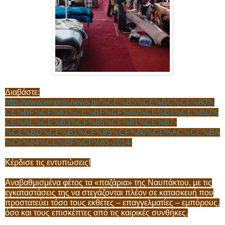
Διαβάστε:
http://www.emprosnews.gr/%CE%B5%CE%BC%CF%80%
CE%BF%CF%81%CE%BF%CF%80%CE%B1%CE%BD%
CE%AE%CE%B3%CF%85%CF%81%CE%B7-
%CE%BD%CE%B1%CF%85%CF%80%CE%AC%CE%BA
%CF%84%CE%BF%CF%85-2014/
Κέρδισε τις εντυπώσεις!
Αναβαθμισμένα φέτος τα «παζάρια» της Ναυπάκτου, με τις
εγκαταστάσεις της να στεγάζονται πλέον σε κατασκευή που
προστατεύει τόσο τους εκθέτες – επαγγελματίες – εμπόρους,
όσο και τους επισκέπτες από τις καιρικές συνθήκες.