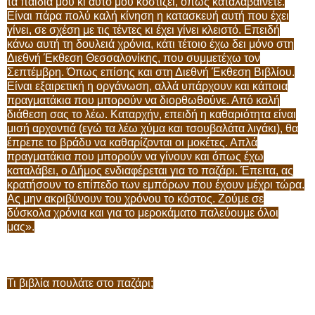
τα παιδιά μου κι αυτό μου κοστίζει, όπως καταλαβαίνετε.
Είναι πάρα πολύ καλή κίνηση η κατασκευή αυτή που έχει
γίνει, σε σχέση με τις τέντες κι έχει γίνει κλειστό. Επειδή
κάνω αυτή τη δουλειά χρόνια, κάτι τέτοιο έχω δει μόνο στη
Διεθνή Έκθεση Θεσσαλονίκης, που συμμετέχω τον
Σεπτέμβρη. Όπως επίσης και στη Διεθνή Έκθεση Βιβλίου.
Είναι εξαιρετική η οργάνωση, αλλά υπάρχουν και κάποια
πραγματάκια που μπορούν να διορθωθούνε. Από καλή
διάθεση σας το λέω. Καταρχήν, επειδή η καθαριότητα είναι
μισή αρχοντιά (εγώ τα λέω χύμα και τσουβαλάτα λιγάκι), θα
έπρεπε το βράδυ να καθαρίζονται οι μοκέτες. Απλά
πραγματάκια που μπορούν να γίνουν και όπως έχω
καταλάβει, ο Δήμος ενδιαφέρεται για το παζάρι. Έπειτα, ας
κρατήσουν το επίπεδο των εμπόρων που έχουν μέχρι τώρα.
Ας μην ακριβύνουν του χρόνου το κόστος. Ζούμε σε
δύσκολα χρόνια και για το μεροκάματο παλεύουμε όλοι
μας».
Τι βιβλία πουλάτε στο παζάρι;