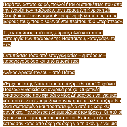
Παρά τον άστατο καιρό, πολλοί ήταν οι επισκέπτες που από
την έναρξη των παζαριών, την περασμένη Κυριακή 26
Οκτωβρίου, έκαναν την καθιερωμένη «βόλτα» τους στους
χώρους τους, που φιλοξενούνται περίπου 450 «περίπτερα».
Τις εντυπώσεις από τους χώρους αλλά και από τη
λειτουργία των παζαριών της Ναυπάκτου, καταγράφει το
«ε».
Εντυπώσεις τόσο από επαγγελματίες – εμπόρους –
παραγωγούς όσο και από επισκέπτες.
Αλέκος Αρναούτογλου – από Πάτρα
«Έρχομαι στης Ναυπάκτου το παζάρι εδώ και 20 χρόνια.
Πουλάω γυναικεία και ανδρικά ρούχα. Οι φετινές
εγκαταστάσεις που έφτιαξε ο νέος Δήμαρχος είναι για μας
κάτι που δεν το έχουμε ξανασυναντήσει σε άλλο παζάρι. Να
είναι σκεπασμένο και προστατευμένο από τις καιρικές
συνθήκες. Παλαιότερα πλημμυρίζαμε όταν έβρεχε. Οι παλιοί
ξέρουν και οι έμποροι και οι κάτοικοι. Επίσης το ότι το
έστρωσαν κάτω από άκρη σε άκρη για τη σκόνη, είναι μια