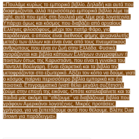
«Πουλάμε κυρίως το εμπορικό βιβλίο. Δηλαδή και αυτά που
διαφημίζονται, αλλά περισσότερο εμπορικά βιβλία λέμε τα
light, αυτά που εμείς στη δουλειά μας λέμε pop λογοτεχνία.
Υπάρχει όμως και κόσμος που διαβάζει από αρχαίους
Έλληνες φιλοσόφους, μέχρι τον πατήρ Φάρο, για
παράδειγμα, ο οποίος είναι διεθνούς φήμης ψυχαναλυτής
μεταξύ των άλλων και είναι ένας από τους πνευματικούς
ανθρώπους που είναι εν ζωή στην Ελλάδα. Φυσικά,
αγοράζονται και βιβλία κάποιων Ελλήνων συγγραφέων ή
ποιητών όπως της Καρυστιάνη, που είναι η γυναίκα του
Παντελή Βούλγαρη. Είναι εξαιρετική και τα βιβλία της
μεταφράζονται στο εξωτερικό. Αξίζει τον κόπο να δούμε, γιατί
ο κόσμος παίρνει περισσότερο βιβλία εμπορικά και όχι
ποιοτικά. Επιγραμματικά (γιατί θέλει μεγάλη συζήτηση),
ζούμε στην εποχή της εικόνας. Οπότε καταλαβαίνετε και τα
παιδιά μας ακόμη τα ‘‘εθίζουμε’’ να διαβάζουμε βιβλία που
γράφουν Αμερικάνοι λογοτέχνες. Μικρές προτάσεις,
γρήγορα, για να ξεπετάξουμε αυτό που θέλουμε. Βλέπε Dan
Brown για παράδειγμα».