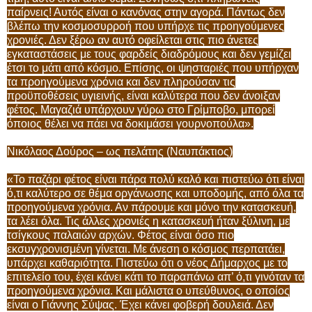
παίρνεις! Αυτός είναι ο κανόνας στην αγορά. Πάντως δεν
βλέπω την κοσμοσυρροή που υπήρχε τις προηγούμενες
χρονιές. Δεν ξέρω αν αυτό οφείλεται στις πιο άνετες
εγκαταστάσεις με τους φαρδείς διαδρόμους και δεν γεμίζει
έτσι το μάτι από κόσμο. Επίσης, οι ψησταριές που υπήρχαν
τα προηγούμενα χρόνια και δεν πληρούσαν τις
προϋποθέσεις υγιεινής, είναι καλύτερα που δεν άνοιξαν
φέτος. Μαγαζιά υπάρχουν γύρω στο Γρίμποβο, μπορεί
όποιος θέλει να πάει να δοκιμάσει γουρνοπούλα».
Νικόλαος Δούρος – ως πελάτης (Ναυπάκτιος)
«Το παζάρι φέτος είναι πάρα πολύ καλό και πιστεύω ότι είναι
ό,τι καλύτερο σε θέμα οργάνωσης και υποδομής, από όλα τα
προηγούμενα χρόνια. Αν πάρουμε και μόνο την κατασκευή,
τα λέει όλα. Τις άλλες χρονιές η κατασκευή ήταν ξύλινη, με
τσίγκους παλαιών αρχών. Φέτος είναι όσο πιο
εκσυγχρονισμένη γίνεται. Με άνεση ο κόσμος περπατάει,
υπάρχει καθαριότητα. Πιστεύω ότι ο νέος Δήμαρχος με το
επιτελείο του, έχει κάνει κάτι το παραπάνω απ’ ό,τι γινόταν τα
προηγούμενα χρόνια. Και μάλιστα ο υπεύθυνος, ο οποίος
είναι ο Γιάννης Σύψας. Έχει κάνει φοβερή δουλειά. Δεν