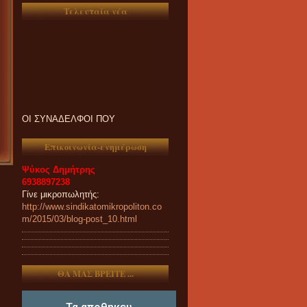
Τελευταία νέα
ΟΙ ΣΥΝΑΔΕΛΦΟΙ ΠΟΥ
ΕΝΔΙΑΦΕΡΟΝΤΑΙ ΓΙΑ
ΣΥΜΜΕΤΟΧΗ ΤΟΥΣ ΣΤΑ
ΠΑΝΗΓΥΡΙΑ ΚΑΙ ΠΑZΑΡΙΑ ΤΟΥ
Επικοινωνία-ενημέρωση
2023 ΠΑΡΑΚΑΛΟΥΝΤΑΙ ΟΠΩΣ
ΕΠΙΚΟΙΝΩΝΟΥΝ
Ψύκος Δημήτρης
ΑΠΟΚΛΕΙΣΤΙΚΑ ΚΑΙ ΜΟΝΟ
6938897238
ΤΗΛΕΦΩΝΙΚΑ ΜΕ ΤΗ
Γίνε μικροπωλητής:
ΓΡΑΜΜΑΤΕΙΑ ΜΑΣ.
http://www.sindikatomikropoliton.co
m/2015/03/blog-post_10.html
ΘΑ ΜΑΣ ΒΡΕΙΤΕ ...