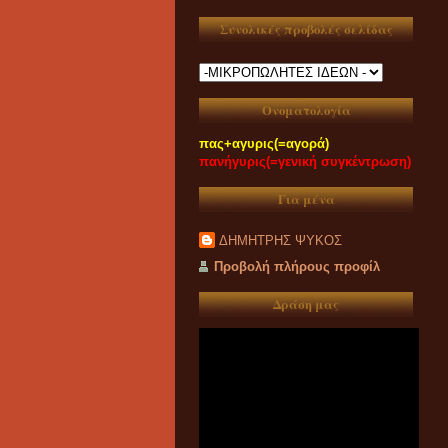
Συνολικές προβολές σελίδας
Ονοματολογία
πας+αγυρις(=αγορά)
πανήγυρις(=γενική συγκέντρωση)
Για μένα
ΔΗΜΗΤΡΗΣ ΨΥΚΟΣ
Προβολή πλήρους προφίλ
Δράση μας