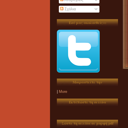
Σχόλια
Εσύ μας ακολουθείς:::
Μοιραστείτε την
|
More
Εκτυπώστε τη σελίδα
Σώστε τη σελίδα σε μορφή pdf