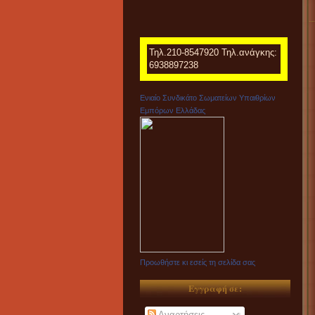
Τηλ.210-8547920 Τηλ.ανάγκης:
6938897238
Ενιαίο Συνδικάτο Σωματείων Υπαιθρίων
Εμπόρων Ελλάδας
Προωθήστε κι εσείς τη σελίδα σας
Εγγραφή σε:
Αναρτήσεις