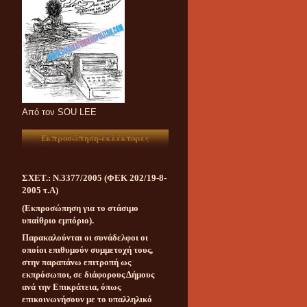
Aπό τον SOU LEE
Εκπροσώπηση-εκλέκτορες
ΣΧΕΤ.: Ν.3377/2005 (ΦΕΚ 202/19-8-
2005 τ.Α)
(Εκπροσώπηση για το στάσιμο
υπαίθριο εμπόριο).
Παρακαλούνται οι συνάδελφοι οι
οποίοι επιθυμούν συμμετοχή τους,
στην παραπάνω επιτροπή ως
εκπρόσωποι, σε διάφορους Δήμους
ανά την Επικράτεια, όπως
επικοινωνήσουν με το υπαλληλικό