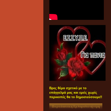
Βρες θέμα σχετικό με το
επάγγελμά μας και εμείς χωρίς
περικοπές θα το δημοσιεύσουμε!!
Παραδοσιακή Εμποροπανήγυρη