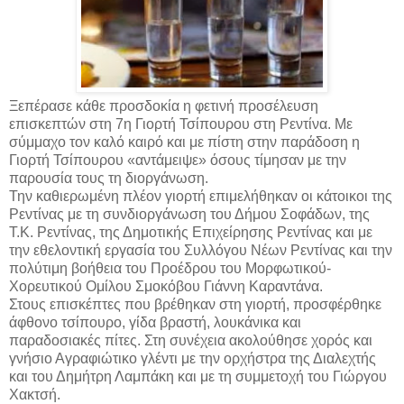
Ξεπέρασε κάθε προσδοκία η φετινή προσέλευση
επισκεπτών στη 7η Γιορτή Τσίπουρου στη Ρεντίνα. Με
σύμμαχο τον καλό καιρό και με πίστη στην παράδοση η
Γιορτή Τσίπουρου «αντάμειψε» όσους τίμησαν με την
παρουσία τους τη διοργάνωση.
Την καθιερωμένη πλέον γιορτή επιμελήθηκαν οι κάτοικοι της
Ρεντίνας με τη συνδιοργάνωση του Δήμου Σοφάδων, της
Τ.Κ. Ρεντίνας, της Δημοτικής Επιχείρησης Ρεντίνας και με
την εθελοντική εργασία του Συλλόγου Νέων Ρεντίνας και την
πολύτιμη βοήθεια του Προέδρου του Μορφωτικού-
Χορευτικού Ομίλου Σμοκόβου Γιάννη Καραντάνα.
Στους επισκέπτες που βρέθηκαν στη γιορτή, προσφέρθηκε
άφθονο τσίπουρο, γίδα βραστή, λουκάνικα και
παραδοσιακές πίτες. Στη συνέχεια ακολούθησε χορός και
γνήσιο Αγραφιώτικο γλέντι με την ορχήστρα της Διαλεχτής
και του Δημήτρη Λαμπάκη και με τη συμμετοχή του Γιώργου
Χακτσή.