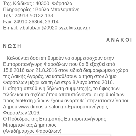
Ταχ. Κώδικας : 40300- Φάρσαλα
Πληροφορίες : Βούλα Μπαλαμπάνη
Τηλ.: 24913-50132-133
Fax: 24910-26364, 23914
E-mail: v.balabani@0920.syzefxis.gov.gr
Α Ν Α Κ Ο Ι
Ν Ω Σ Η
Καλούνται όσοι επιθυμούν να συμμετάσχουν στην
Εμποροπανήγυρη Φαρσάλων που θα διεξαχθεί από
15.8.2016 έως 21.8.2016 στον ειδικά διαμορφωμένο χώρο
της Λαϊκής Αγοράς, να καταθέσουν αίτηση στον Δήμο
Φαρσάλων μέχρι και τη Δευτέρα 8 Αυγούστου 2016.
Η αίτηση-υπεύθυνη δήλωση συμμετοχής, το ύψος των
τελών και τα σχέδια όπου αποτυπώνονται οι αριθμοί των
προς διάθεση χώρων έχουν αναρτηθεί στην ιστοσελίδα του
Δήμου www.dimosfarsalon.gr-Eμποροπανήγυρις
Φαρσάλων 2016.
Ο Πρόεδρος της Επιτροπής Εμποροπανήγυρης
Μπαμπανίκας Δημήτριος
(Αντιδήμαρχος Φαρσάλων)