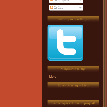
Σχόλια
Εσύ μας ακολουθείς:::
Μοιραστείτε την
|
More
Εκτυπώστε τη σελίδα
Σώστε τη σελίδα σε μορφή pdf