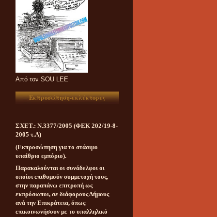
Aπό τον SOU LEE
Εκπροσώπηση-εκλέκτορες
ΣΧΕΤ.: Ν.3377/2005 (ΦΕΚ 202/19-8-
2005 τ.Α)
(Εκπροσώπηση για το στάσιμο
υπαίθριο εμπόριο).
Παρακαλούνται οι συνάδελφοι οι
οποίοι επιθυμούν συμμετοχή τους,
στην παραπάνω επιτροπή ως
εκπρόσωποι, σε διάφορους Δήμους
ανά την Επικράτεια, όπως
επικοινωνήσουν με το υπαλληλικό