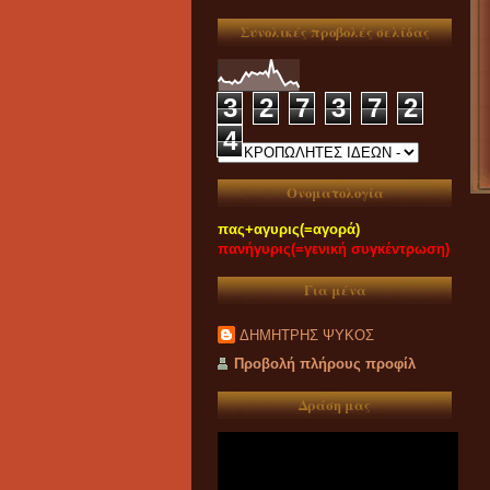
Συνολικές προβολές σελίδας
3
2
7
3
7
2
4
Ονοματολογία
πας+αγυρις(=αγορά)
πανήγυρις(=γενική συγκέντρωση)
Για μένα
ΔΗΜΗΤΡΗΣ ΨΥΚΟΣ
Προβολή πλήρους προφίλ
Δράση μας