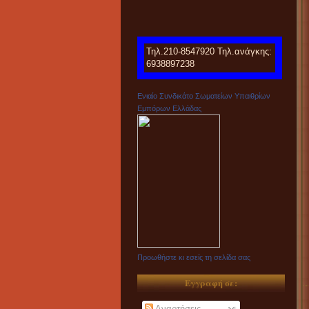
Τηλ.210-8547920 Τηλ.ανάγκης:
6938897238
Ενιαίο Συνδικάτο Σωματείων Υπαιθρίων
Εμπόρων Ελλάδας
Προωθήστε κι εσείς τη σελίδα σας
Εγγραφή σε:
Αναρτήσεις