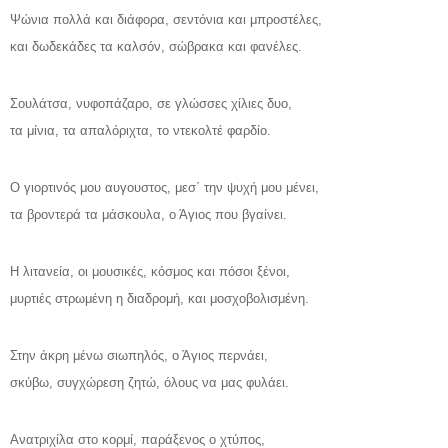
Ψώνια πολλά και διάφορα, σεντόνια και μπροστέλες,
και δωδεκάδες τα καλσόν, σώβρακα και φανέλες.
Σουλάτσα, νυφοπάζαρο, σε γλώσσες χίλιες δυο,
τα μίνια, τα απαλόριχτα, το ντεκολτέ φαρδίο.
Ο γιορτινός μου αυγουστος, μεσ΄ την ψυχή μου μένει,
τα βροντερά τα μάσκουλα, ο Άγιος που βγαίνει.
Η λιτανεία, οι μουσικές, κόσμος και πόσοι ξένοι,
μυρτιές στρωμένη η διαδρομή, και μοσχοβολισμένη.
Στην άκρη μένω σιωπηλός, ο Άγιος περνάει,
σκύβω, συγχώρεση ζητώ, όλους να μας φυλάει.
Ανατριχίλα στο κορμί, παράξενος ο χτύπος,