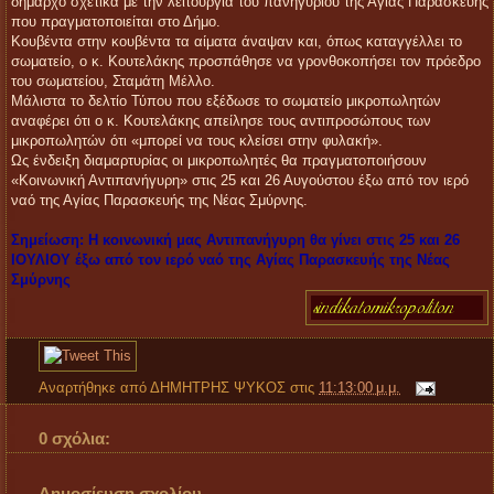
δήμαρχο σχετικά με την λειτουργία του πανηγυριού της Αγίας Παρασκευής
που πραγματοποιείται στο Δήμο.
Κουβέντα στην κουβέντα τα αίματα άναψαν και, όπως καταγγέλλει το
σωματείο, ο κ. Κουτελάκης προσπάθησε να γρονθοκοπήσει τον πρόεδρο
του σωματείου, Σταμάτη Μέλλο.
Μάλιστα το δελτίο Τύπου που εξέδωσε το σωματείο μικροπωλητών
αναφέρει ότι ο κ. Κουτελάκης απείλησε τους αντιπροσώπους των
μικροπωλητών ότι «μπορεί να τους κλείσει στην φυλακή».
Ως ένδειξη διαμαρτυρίας οι μικροπωλητές θα πραγματοποιήσουν
«Κοινωνική Αντιπανήγυρη» στις 25 και 26 Αυγούστου έξω από τον ιερό
ναό της Αγίας Παρασκευής της Νέας Σμύρνης.
Σημείωση: Η κοινωνική μας Αντιπανήγυρη θα γίνει στις 25 και 26
ΙΟΥΛΙΟΥ έξω από τον ιερό ναό της Αγίας Παρασκευής της Νέας
Σμύρνης
Αναρτήθηκε από
ΔΗΜΗΤΡΗΣ ΨΥΚΟΣ
στις
11:13:00 μ.μ.
0 σχόλια:
Δημοσίευση σχολίου