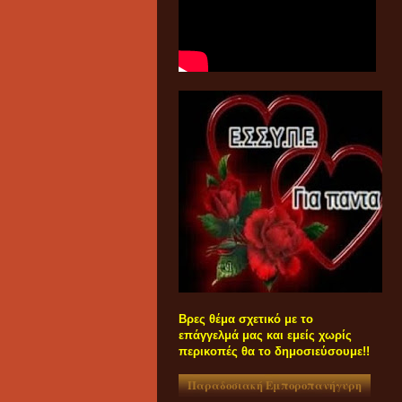
Βρες θέμα σχετικό με το
επάγγελμά μας και εμείς χωρίς
περικοπές θα το δημοσιεύσουμε!!
Παραδοσιακή Εμποροπανήγυρη