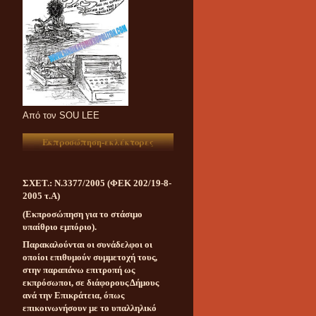
Aπό τον SOU LEE
Εκπροσώπηση-εκλέκτορες
ΣΧΕΤ.: Ν.3377/2005 (ΦΕΚ 202/19-8-
2005 τ.Α)
(Εκπροσώπηση για το στάσιμο
υπαίθριο εμπόριο).
Παρακαλούνται οι συνάδελφοι οι
οποίοι επιθυμούν συμμετοχή τους,
στην παραπάνω επιτροπή ως
εκπρόσωποι, σε διάφορους Δήμους
ανά την Επικράτεια, όπως
επικοινωνήσουν με το υπαλληλικό