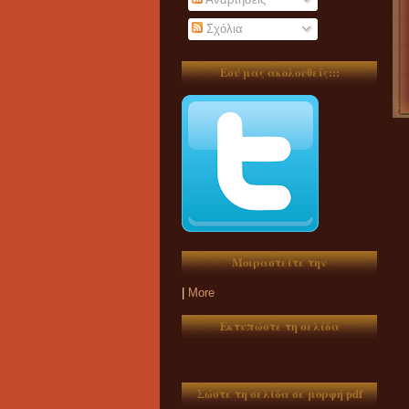
Σχόλια
Εσύ μας ακολουθείς:::
Μοιραστείτε την
|
More
Εκτυπώστε τη σελίδα
Σώστε τη σελίδα σε μορφή pdf