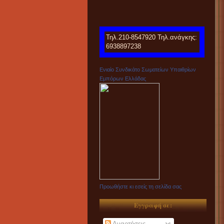
Τηλ.210-8547920 Τηλ.ανάγκης:
6938897238
Ενιαίο Συνδικάτο Σωματείων Υπαιθρίων
Εμπόρων Ελλάδας
Προωθήστε κι εσείς τη σελίδα σας
Εγγραφή σε:
Αναρτήσεις