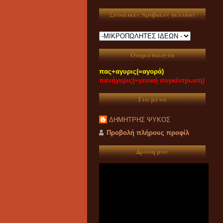
Συνολικές προβολές σελίδας
Ονοματολογία
πας+αγυρις(=αγορά)
πανήγυρις(=γενική συγκέντρωση)
Για μένα
ΔΗΜΗΤΡΗΣ ΨΥΚΟΣ
Προβολή πλήρους προφίλ
Δράση μας