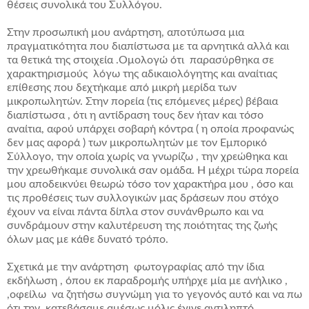
θέσεις συνολικά του Συλλόγου.
Στην προσωπική μου ανάρτηση, αποτύπωσα μια
πραγματικότητα που διαπίστωσα με τα αρνητικά αλλά και
τα θετικά της στοιχεία .Ομολογώ ότι παρασύρθηκα σε
χαρακτηρισμούς λόγω της αδικαιολόγητης και αναίτιας
επίθεσης που δεχτήκαμε από μικρή μερίδα των
μικροπωλητών. Στην πορεία (τις επόμενες μέρες) βέβαια
διαπίστωσα , ότι η αντίδραση τους δεν ήταν και τόσο
αναίτια, αφού υπάρχει σοβαρή κόντρα ( η οποία προφανώς
δεν μας αφορά ) των μικροπωλητών με τον Εμπορικό
Σύλλογο, την οποία χωρίς να γνωρίζω , την χρεώθηκα και
την χρεωθήκαμε συνολικά σαν ομάδα. Η μέχρι τώρα πορεία
μου αποδεικνύει θεωρώ τόσο τον χαρακτήρα μου , όσο και
τις προθέσεις των συλλογικών μας δράσεων που στόχο
έχουν να είναι πάντα δίπλα στον συνάνθρωπο και να
συνδράμουν στην καλυτέρευση της ποιότητας της ζωής
όλων μας με κάθε δυνατό τρόπο.
Σχετικά με την ανάρτηση φωτογραφίας από την ίδια
εκδήλωση , όπου εκ παραδρομής υπήρχε μία με ανήλικο ,
,οφείλω να ζητήσω συγνώμη για το γεγονός αυτό και να πω
ότι την κατεβάσαμε αμέσως μόλις έγινε αντιληπτό.