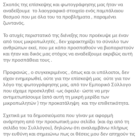
Σκοπός της επίσκεψης και φωτογράφησης μας ήταν να
αναδείξουμε το λαογραφικό στοιχείο ενός παμπάλαιου
θεσμού που με όλα του τα προβλήματα , παραμένει
ζωντανός.
Το ατυχές περιστατικό της διένεξης που προέκυψε με έναν
από τους μικροπωλητές , δεν χαρακτηρίζει το σύνολο των
ανθρώπων εκεί, που με κόπο προσπαθούν να βιοποριστούν
και ήταν και δικός μας στόχος να αναδείξουμε ακριβώς αυτή
την προσπάθεια τους .
Προφανώς , ο συγκεκριμένος , όπως και οι υπόλοιποι, δεν
είχαν ενημερωθεί, ούτε για την επίσκεψή μας ούτε για τον
λόγο της φωτογράφησης μας, από τον Εμπορικό Σύλλογο
που είχαμε προσκληθεί -ως όφειλε- ώστε να μην
αντιμετωπίσουμε (από αυτή τη μικρή μερίδα των
μικροπωλητών ) την προκατάληψη και την επιθετικότητα.
Σχετικά με τα δημοσιεύματα που γίναν με αφορμή
ανάρτηση από την προσωπική μου σελίδα (και όχι από τη
σελίδα του Συλλόγου), δηλώνω ότι αναλαμβάνω πλήρως
την ευθύνη και σημειώνω πως οι θέσεις μου δεν απηχούν τις