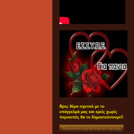
Βρες θέμα σχετικό με το
επάγγελμά μας και εμείς χωρίς
περικοπές θα το δημοσιεύσουμε!!
Παραδοσιακή Εμποροπανήγυρη