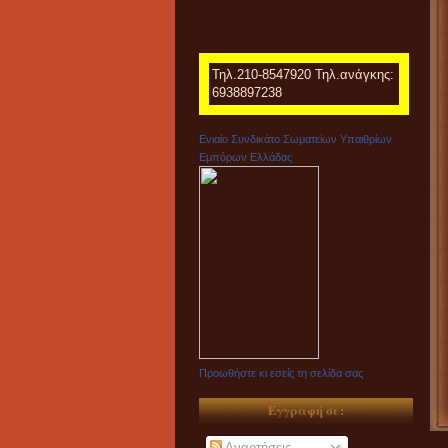
Τηλ.210-8547920 Τηλ.ανάγκης:
6938897238
Ενιαίο Συνδικάτο Σωματείων Υπαιθρίων
Εμπόρων Ελλάδας
Προωθήστε κι εσείς τη σελίδα σας
Εγγραφή σε:
Αναρτήσεις