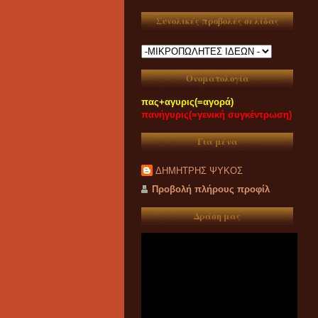
Συνολικές προβολές σελίδας
Ονοματολογία
πας+αγυρις(=αγορά)
πανήγυρις(=γενική συγκέντρωση)
Για μένα
ΔΗΜΗΤΡΗΣ ΨΥΚΟΣ
Προβολή πλήρους προφίλ
Δράση μας