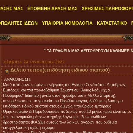
ΡΑΣΗΣ ΜΑΣ
ΕΠΟΜΕΝΗ ΔΡΑΣΗ ΜΑΣ
ΧΡΗΣΙΜΕΣ ΠΛΗΡΟΦΟΡΙ
ΟΠΩΛΗΤΕΣ ΙΔΕΩΝ
ΥΠΑΙΘΡΙΑ ΝΟΜΟΛΟΓΙΑ
ΚΑΤΑΣΤΑΤΙΚΟ
"
ΤΑ ΓΡΑΦΕΙΑ ΜΑΣ ΛΕΙΤΟΥΡΓΟΥΝ ΚΑΘΗΜΕΡΙΝΑ ΑΠΟ ΔΕΥΤΕΡΑ
σάββατο 23 ιανουαρίου 2021
Δελτίο τύπου(επιδότηση ειδικού σκοπού)
ΑΝΑΚΟΙΝΩΣΗ:
Μετά από συντονισμένες ενέργειες του Ενιαίου Συνδικάτου Υπαιθρίων
Εμπόρων και του πρωτοβάθμιου Σωματείου ‘’Άγιος Ιωάννης ο
Πρόδρομος’’ (ιδιαίτερη μνεϊα στον πρόεδρό του κ.Μέλλο Σταμάτη),
συνομιλώντας με το γραφείο του Πρωθυπουργού, βρέθηκε η λύση για
επιδότηση ειδικού σκοπού στους αμιγώς Υπαιθρίους εμπόρους
Θρησκευτικών & Παραδοσιακών παζαριών που 10 μήνες τώρα είναι εκτός
των οικονομικών μέτρων στήριξης λόγω των ίδιων κωδίκων
δραστηριότητας (ΚΑΔ)με αυτούς των λαϊκών αγορών που ουδεμία
επαγγελματική σχέση έχουμε.