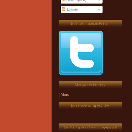
Σχόλια
Εσύ μας ακολουθείς:::
Μοιραστείτε την
|
More
Εκτυπώστε τη σελίδα
Σώστε τη σελίδα σε μορφή pdf