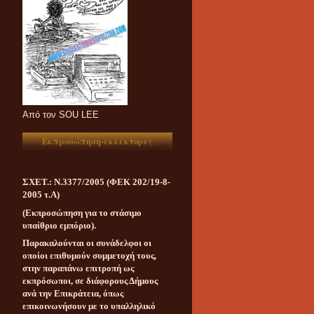
Aπό τον SOU LEE
Εκπροσώπηση-εκλέκτορες
ΣΧΕΤ.: Ν.3377/2005 (ΦΕΚ 202/19-8-
2005 τ.Α)
(Εκπροσώπηση για το στάσιμο
υπαίθριο εμπόριο).
Παρακαλούνται οι συνάδελφοι οι
οποίοι επιθυμούν συμμετοχή τους,
στην παραπάνω επιτροπή ως
εκπρόσωποι, σε διάφορους Δήμους
ανά την Επικράτεια, όπως
επικοινωνήσουν με το υπαλληλικό