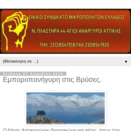
▼
Τετάρτη 27 Απριλίου 2016
Εμποροπανήγυρη στις Βρύσες.
Ο Δήμος Αποκορώνου διοργανώνει και φέτος, όπως έχει