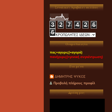
Συνολικές προβολές σελίδας
3
2
7
4
2
6
6
Ονοματολογία
πας+αγυρις(=αγορά)
πανήγυρις(=γενική συγκέντρωση)
Για μένα
ΔΗΜΗΤΡΗΣ ΨΥΚΟΣ
Προβολή πλήρους προφίλ
Δράση μας