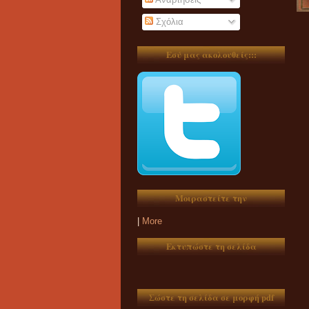
Σχόλια
Εσύ μας ακολουθείς:::
Μοιραστείτε την
|
More
Εκτυπώστε τη σελίδα
Σώστε τη σελίδα σε μορφή pdf