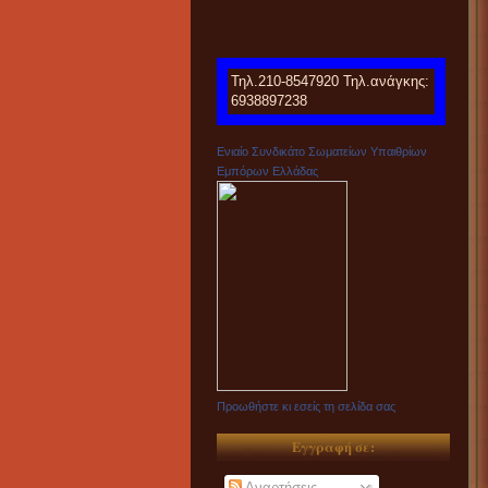
Τηλ.210-8547920 Τηλ.ανάγκης:
6938897238
Ενιαίο Συνδικάτο Σωματείων Υπαιθρίων
Εμπόρων Ελλάδας
Προωθήστε κι εσείς τη σελίδα σας
Εγγραφή σε:
Αναρτήσεις