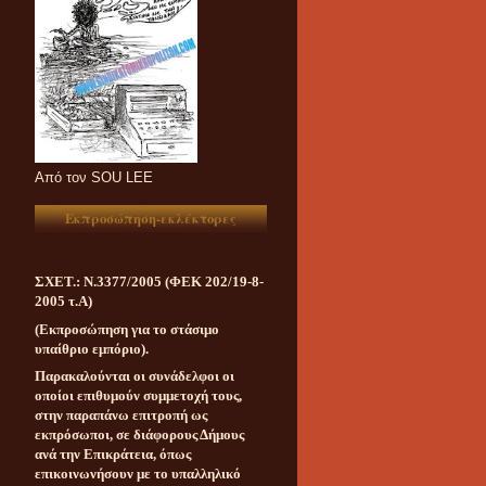
Aπό τον SOU LEE
Εκπροσώπηση-εκλέκτορες
ΣΧΕΤ.: Ν.3377/2005 (ΦΕΚ 202/19-8-
2005 τ.Α)
(Εκπροσώπηση για το στάσιμο
υπαίθριο εμπόριο).
Παρακαλούνται οι συνάδελφοι οι
οποίοι επιθυμούν συμμετοχή τους,
στην παραπάνω επιτροπή ως
εκπρόσωποι, σε διάφορους Δήμους
ανά την Επικράτεια, όπως
επικοινωνήσουν με το υπαλληλικό