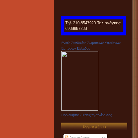
Τηλ.210-8547920 Τηλ.ανάγκης:
6938897238
Ενιαίο Συνδικάτο Σωματείων Υπαιθρίων
Εμπόρων Ελλάδας
Προωθήστε κι εσείς τη σελίδα σας
Εγγραφή σε:
Αναρτήσεις