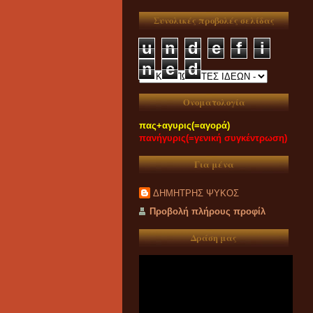
Συνολικές προβολές σελίδας
u
n
d
e
f
i
n
e
d
Ονοματολογία
πας+αγυρις(=αγορά)
πανήγυρις(=γενική συγκέντρωση)
Για μένα
ΔΗΜΗΤΡΗΣ ΨΥΚΟΣ
Προβολή πλήρους προφίλ
Δράση μας