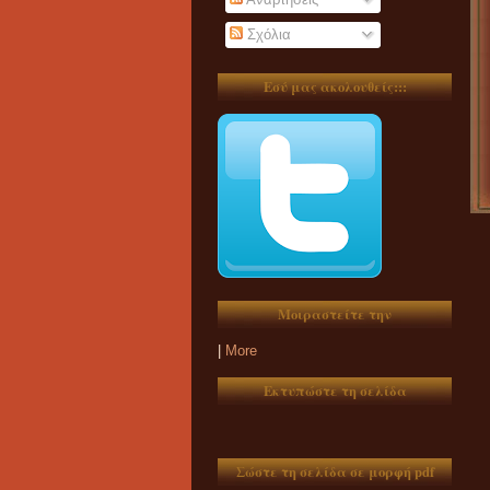
Σχόλια
Εσύ μας ακολουθείς:::
Μοιραστείτε την
|
More
Εκτυπώστε τη σελίδα
Σώστε τη σελίδα σε μορφή pdf