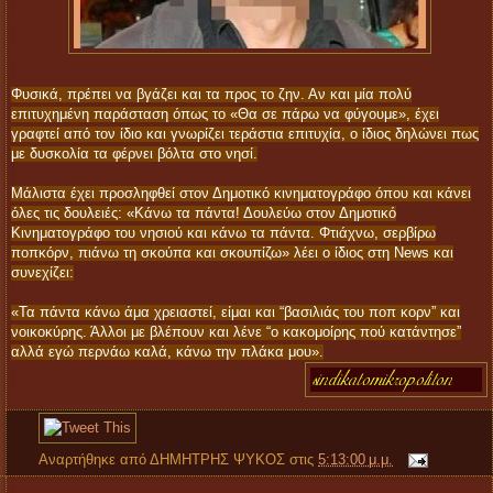
Φυσικά, πρέπει να βγάζει και τα προς το ζην. Αν και μία πολύ
επιτυχημένη παράσταση όπως το «Θα σε πάρω να φύγουμε», έχει
γραφτεί από τον ίδιο και γνωρίζει τεράστια επιτυχία, ο ίδιος δηλώνει πως
με δυσκολία τα φέρνει βόλτα στο νησί.
Μάλιστα έχει προσληφθεί στον Δημοτικό κινηματογράφο όπου και κάνει
όλες τις δουλειές: «Κάνω τα πάντα! Δουλεύω στον Δημοτικό
Κινηματογράφο του νησιού και κάνω τα πάντα. Φτιάχνω, σερβίρω
ποπκόρν, πιάνω τη σκούπα και σκουπίζω» λέει ο ίδιος στη News και
συνεχίζει:
«Τα πάντα κάνω άμα χρειαστεί, είμαι και “βασιλιάς του ποπ κορν” και
νοικοκύρης. Άλλοι με βλέπουν και λένε “ο κακομοίρης πού κατάντησε”
αλλά εγώ περνάω καλά, κάνω την πλάκα μου».
Αναρτήθηκε από
ΔΗΜΗΤΡΗΣ ΨΥΚΟΣ
στις
5:13:00 μ.μ.