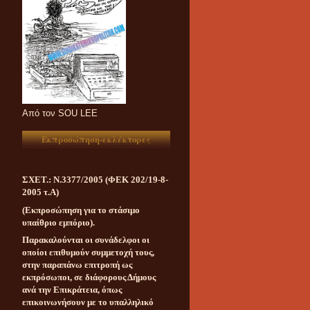
Aπό τον SOU LEE
Εκπροσώπηση-εκλέκτορες
ΣΧΕΤ.: Ν.3377/2005 (ΦΕΚ 202/19-8-
2005 τ.Α)
(Εκπροσώπηση για το στάσιμο
υπαίθριο εμπόριο).
Παρακαλούνται οι συνάδελφοι οι
οποίοι επιθυμούν συμμετοχή τους,
στην παραπάνω επιτροπή ως
εκπρόσωποι, σε διάφορους Δήμους
ανά την Επικράτεια, όπως
επικοινωνήσουν με το υπαλληλικό