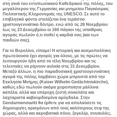
στη σκιά του εντυπωσιακού Καθεδρικού της πόλης, του
μεγαλύτερου της Γερμανίας και μνημείου Παγκόσμιας
Πολιτιστικής Κληρονομιάς της UNESCO. Σε αυτό το
επιβλητικό φόντο στολίζεται ένα τεράστιο
χριστουγεννιάτικο δέντρο, ενώ από τις 26 Νοεμβρίου
έως τις 23 Δεκεμβρίου οι 160 πάγκοι της υπαίθριας
αγοράς πωλούν ό,τι ποθεί η καρδιά σας (και των
παιδιών σας).
Για το Βερολίνο, είπαμε! Η ιστορική και κοσμοπολίτικη
πρωτεύουσα έχει αγορές για όλους, με τις πρώτες να
λειτουργούν ήδη από τα τέλη Νοεμβρίου και τις
τελευταίες να ρίχνουν αυλαία στις 31 Δεκεμβρίου.
Μεταξύ άλλων, η πιο παραδοσιακή χριστουγεννιάτικη
αγορά της πόλης λαμβάνει χώρα μπροστά από την
Εκκλησία Μνήμης (Kaiser Wilhelm Gedächtniskirche),
καθώς εδώ πωλούν ακόμα χειροποίητα μάλλινα
καπέλα, αλλά και υπέροχη ζεστή σοκολάτα και
λαχταριστά καβουρδισμένα αμύγδαλα. Στην
Gendarmenmarkt θα έρθετε για να απολαύσετε τις
δημιουργίες ορισμένων από τους καλύτερους σεφ της
χώρας, αλλά και ακροβατικά σόου, ζογκλέρ, συναυλίες,