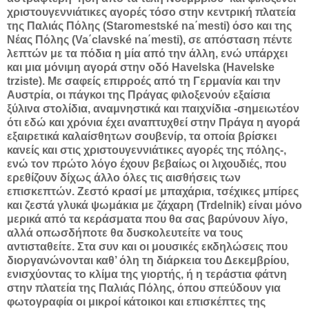
χριστουγεννιάτικες αγορές τόσο στην κεντρική πλατεία
της Παλιάς Πόλης (Staromestské na΄mesti) όσο και της
Νέας Πόλης (Va΄clavské na΄mesti), σε απόσταση πέντε
λεπτών με τα πόδια η μία από την άλλη, ενώ υπάρχει
και μια μόνιμη αγορά στην οδό Havelska (Havelske
trziste). Με σαφείς επιρροές από τη Γερμανία και την
Αυστρία, οι πάγκοι της Πράγας φιλοξενούν εξαίσια
ξύλινα στολίδια, αναμνηστικά και παιχνίδια -σημειωτέον
ότι εδώ και χρόνια έχει αναπτυχθεί στην Πράγα η αγορά
εξαιρετικά καλαίσθητων σουβενίρ, τα οποία βρίσκει
κανείς και στις χριστουγεννιάτικες αγορές της πόλης-,
ενώ τον πρώτο λόγο έχουν βεβαίως οι λιχουδιές, που
ερεθίζουν δίχως άλλο όλες τις αισθήσεις των
επισκεπτών. Ζεστό κρασί με μπαχάρια, τσέχικες μπίρες
και ζεστά γλυκά ψωμάκια με ζάχαρη (Trdelnik) είναι μόνο
μερικά από τα κεράσματα που θα σας βαρύνουν λίγο,
αλλά οπωσδήποτε θα δυσκολευτείτε να τους
αντισταθείτε. Στα συν και οι μουσικές εκδηλώσεις που
διοργανώνονται καθ’ όλη τη διάρκεια του Δεκεμβρίου,
ενισχύοντας το κλίμα της γιορτής, ή η τεράστια φάτνη
στην πλατεία της Παλιάς Πόλης, όπου σπεύδουν για
φωτογραφία οι μικροί κάτοικοι και επισκέπτες της