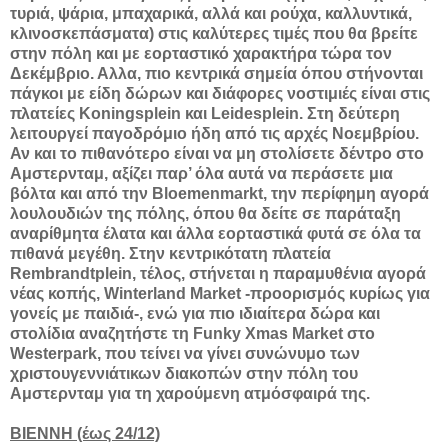
τυριά, ψάρια, μπαχαρικά, αλλά και ρούχα, καλλυντικά,
κλινοσκεπάσματα) στις καλύτερες τιμές που θα βρείτε
στην πόλη και με εορταστικό χαρακτήρα τώρα τον
Δεκέμβριο. Αλλα, πιο κεντρικά σημεία όπου στήνονται
πάγκοι με είδη δώρων και διάφορες νοστιμιές είναι στις
πλατείες Koningsplein και Leidesplein. Στη δεύτερη
λειτουργεί παγοδρόμιο ήδη από τις αρχές Νοεμβρίου.
Αν και το πιθανότερο είναι να μη στολίσετε δέντρο στο
Αμστερνταμ, αξίζει παρ’ όλα αυτά να περάσετε μια
βόλτα και από την Bloemenmarkt, την περίφημη αγορά
λουλουδιών της πόλης, όπου θα δείτε σε παράταξη
αναρίθμητα έλατα και άλλα εορταστικά φυτά σε όλα τα
πιθανά μεγέθη. Στην κεντρικότατη πλατεία
Rembrandtplein, τέλος, στήνεται η παραμυθένια αγορά
νέας κοπής, Winterland Market -προορισμός κυρίως για
γονείς με παιδιά-, ενώ για πιο ιδιαίτερα δώρα και
στολίδια αναζητήστε τη Funky Xmas Market στο
Westerpark, που τείνει να γίνει συνώνυμο των
χριστουγεννιάτικων διακοπών στην πόλη του
Αμστερνταμ για τη χαρούμενη ατμόσφαιρά της.
ΒΙΕΝΝΗ (έως 24/12)