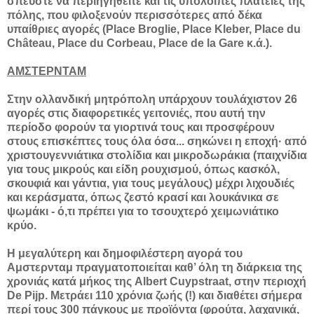
σπεύστε να περιηγηθείτε και τις υπόλοιπες πλατείες της
πόλης, που φιλοξενούν περισσότερες από δέκα
υπαίθριες αγορές (Place Broglie, Place Kleber, Place du
Château, Place du Corbeau, Place de la Gare κ.ά.).
ΑΜΣΤΕΡΝΤΑΜ
Στην ολλανδική μητρόπολη υπάρχουν τουλάχιστον 26
αγορές στις διαφορετικές γειτονιές, που αυτή την
περίοδο φορούν τα γιορτινά τους και προσφέρουν
στους επισκέπτες τους όλα όσα... σηκώνει η εποχή· από
χριστουγεννιάτικα στολίδια και μικροδωράκια (παιχνίδια
για τους μικρούς και είδη ρουχισμού, όπως κασκόλ,
σκουφιά και γάντια, για τους μεγάλους) μέχρι λιχουδιές
και κεράσματα, όπως ζεστό κρασί και λουκάνικα σε
ψωμάκι - ό,τι πρέπει για το τσουχτερό χειμωνιάτικο
κρύο.
Η μεγαλύτερη και δημοφιλέστερη αγορά του
Αμστερνταμ πραγματοποιείται καθ’ όλη τη διάρκεια της
χρονιάς κατά μήκος της Albert Cuypstraat, στην περιοχή
De Pijp. Μετράει 110 χρόνια ζωής (!) και διαθέτει σήμερα
περί τους 300 πάγκους με προϊόντα (φρούτα, λαχανικά,