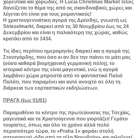
χορευτικά και χορωδίες. Η Lucia Christmas Market τέλος
δανείζεται το θέμα της από τις σκανδιναβικές χώρες και
λέγεται ότι είναι για τους ρομαντικούς!
Η χριστουγεννιάτικη αγορά της Δρέσδης, γνωστή ως
Striezelmarkt, διαρκεί από τις 30 Νοεμβρίου έως τις 24
Δεκεμβρίου και είναι η παλαιότερη της χώρας, καθώς
κρατάει από το 1434.
Τις ίδιες περίπου ημερομηνίες διαρκεί και η αγορά της
Στουτγάρδης, που όσο κι αν δεν την πιάνει το μάτι μας
(ούσα καθαρά βιομηχανική γερμανική πόλη), το
ιστορικό κέντρο της είναι μαγευτικό, ενώ η αγορά
λαμβάνει χώρα μπροστά από το φανταστικό Παλιό
Παλάτι, που παραμένει και αυτό ανοιχτό σε όλη τη
διάρκεια των εορταστικών εκδηλώσεων.
ΠΡΑΓΑ (έως 01/01)
Παραμυθένιο το κέντρο της πρωτεύουσας της Τσεχίας,
μαγευτικά και τα Χριστούγεννα που γιορτάζει! Γεμάτο
τουρίστες, όπως και όλο το χρόνο αλλά πολύ
περισσότερο τώρα, το «Praha 1» φοράει στολή
αστραφτερή -ήδη από τα τέλη Νοεμβρίου- και φιλοξενεί