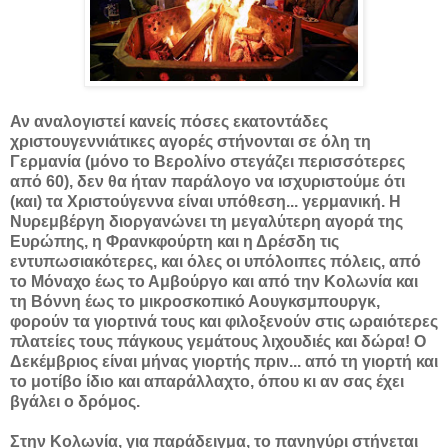
Αν αναλογιστεί κανείς πόσες εκατοντάδες
χριστουγεννιάτικες αγορές στήνονται σε όλη τη
Γερμανία (μόνο το Βερολίνο στεγάζει περισσότερες
από 60), δεν θα ήταν παράλογο να ισχυριστούμε ότι
(και) τα Χριστούγεννα είναι υπόθεση... γερμανική. Η
Νυρεμβέργη διοργανώνει τη μεγαλύτερη αγορά της
Ευρώπης, η Φρανκφούρτη και η Δρέσδη τις
εντυπωσιακότερες, και όλες οι υπόλοιπες πόλεις, από
το Μόναχο έως το Αμβούργο και από την Κολωνία και
τη Βόννη έως το μικροσκοπικό Αουγκσμπουργκ,
φορούν τα γιορτινά τους και φιλοξενούν στις ωραιότερες
πλατείες τους πάγκους γεμάτους λιχουδιές και δώρα! Ο
Δεκέμβριος είναι μήνας γιορτής πριν... από τη γιορτή και
το μοτίβο ίδιο και απαράλλαχτο, όπου κι αν σας έχει
βγάλει ο δρόμος.
Στην Κολωνία, για παράδειγμα, το πανηγύρι στήνεται