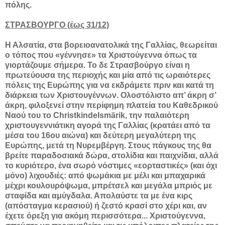
πόλης.
ΣΤΡΑΣΒΟΥΡΓΟ (έως 31/12)
Η Αλσατία, στα βορειοανατολικά της Γαλλίας, θεωρείται
ο τόπος που «γέννησε» τα Χριστούγεννα όπως τα
γιορτάζουμε σήμερα. Το δε Στρασβούργο είναι η
πρωτεύουσα της περιοχής και μία από τις ωραιότερες
πόλεις της Ευρώπης για να εκδράμετε πριν και κατά τη
διάρκεια των Χριστουγέννων. Ολοστόλιστο απ’ άκρη σ’
άκρη, φιλοξενεί στην περίφημη πλατεία του Καθεδρικού
Ναού του το Christkindelsmärik, την παλαιότερη
χριστουγεννιάτικη αγορά της Γαλλίας (κρατάει από τα
μέσα του 16ου αιώνα) και δεύτερη μεγαλύτερη της
Ευρώπης, μετά τη Νυρεμβέργη. Στους πάγκους της θα
βρείτε παραδοσιακά δώρα, στολίδια και παιχνίδια, αλλά
το κυριότερο, ένα σωρό νόστιμες «εορταστικές» (και όχι
μόνο) λιχουδιές: από ψωμάκια με μέλι και μπαχαρικά
μέχρι κουλουρόψωμα, μπρέτσελ και μεγάλα μπριός με
σταφίδα και αμύγδαλα. Απολαύστε τα με ένα κιρς
(απόσταγμα κερασιού) ή ζεστό κρασί στο χέρι και, αν
έχετε όρεξη για ακόμη περισσότερα... Χριστούγεννα,