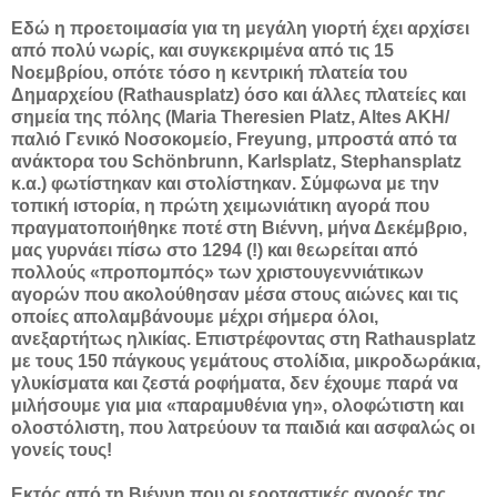
Εδώ η προετοιμασία για τη μεγάλη γιορτή έχει αρχίσει
από πολύ νωρίς, και συγκεκριμένα από τις 15
Νοεμβρίου, οπότε τόσο η κεντρική πλατεία του
Δημαρχείου (Rathausplatz) όσο και άλλες πλατείες και
σημεία της πόλης (Maria Theresien Platz, Altes AKH/
παλιό Γενικό Νοσοκομείο, Freyung, μπροστά από τα
ανάκτορα του Schönbrunn, Karlsplatz, Stephansplatz
κ.α.) φωτίστηκαν και στολίστηκαν. Σύμφωνα με την
τοπική ιστορία, η πρώτη χειμωνιάτικη αγορά που
πραγματοποιήθηκε ποτέ στη Βιέννη, μήνα Δεκέμβριο,
μας γυρνάει πίσω στο 1294 (!) και θεωρείται από
πολλούς «προπομπός» των χριστουγεννιάτικων
αγορών που ακολούθησαν μέσα στους αιώνες και τις
οποίες απολαμβάνουμε μέχρι σήμερα όλοι,
ανεξαρτήτως ηλικίας. Επιστρέφοντας στη Rathausplatz
με τους 150 πάγκους γεμάτους στολίδια, μικροδωράκια,
γλυκίσματα και ζεστά ροφήματα, δεν έχουμε παρά να
μιλήσουμε για μια «παραμυθένια γη», ολοφώτιστη και
ολοστόλιστη, που λατρεύουν τα παιδιά και ασφαλώς οι
γονείς τους!
Εκτός από τη Βιέννη που οι εορταστικές αγορές της