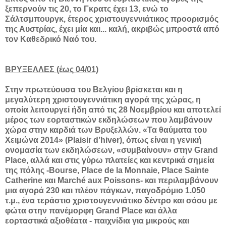
ξεπερνούν τις 20, το Γκρατς έχει 13, ενώ το
Σάλτσμπουργκ, έτερος χριστουγεννιάτικος προορισμός
της Αυστρίας, έχει μία και... καλή, ακριβώς μπροστά από
τον Καθεδρικό Ναό του.
ΒΡΥΞΕΛΛΕΣ (έως 04/01)
Στην πρωτεύουσα του Βελγίου βρίσκεται και η
μεγαλύτερη χριστουγεννιάτικη αγορά της χώρας, η
οποία λειτουργεί ήδη από τις 28 Νοεμβρίου και αποτελεί
μέρος των εορταστικών εκδηλώσεων που λαμβάνουν
χώρα στην καρδιά των Βρυξελλών. «Τα θαύματα του
Χειμώνα 2014» (Plaisir d’hiver), όπως είναι η γενική
ονομασία των εκδηλώσεων, «συμβαίνουν» στην Grand
Place, αλλά και στις γύρω πλατείες και κεντρικά σημεία
της πόλης -Bourse, Place de la Monnaie, Place Sainte
Catherine και Marché aux Poissons- και περιλαμβάνουν
μια αγορά 230 και πλέον πάγκων, παγοδρόμιο 1.050
τ.μ., ένα τεράστιο χριστουγεννιάτικο δέντρο και σόου με
φώτα στην πανέμορφη Grand Place και άλλα
εορταστικά αξιοθέατα - παιχνίδια για μικρούς και