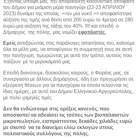
Έχοντας υπόψη μας την απαράδεκτη κανονιστική απόφαση
του Δήμου για μιάμιση μέρα πανηγύρι (22-23 ΑΠΡΙΛΙΟΥ
2023) δυνάμει της οποίας <<εν μία νυκτί >> αποφασίστηκε
αύξηση της τιμής ανά θέση από 200 ευρώ το 4μετρο σε 280
ευρώ-μια αύξηση της τάξης του 40% !!!! και επειδή ο
Δήμαρχος της πόλης, μας νομίζει
εφοπλιστές,
Εμείς
αντιδρώντας στις παράλογες απαιτήσεις του, καλούμε
όλα τα μέλη μας, να αποφύγουν τη συμμετοχή τους σε αυτή
την πανήγυρη, τιμωρώντας με αυτό τον τρόπο, αυτούς που
παίζουν με το μεροκάματό μας
Επειδή διανύουμε, δύσκολους καιρούς, ο Φορέας μας, σε
συνεργασία με άλλους Δημάρχους, ήδη έχει προχωρήσει σε
εξεύρεση θέσεων για τα πανηγύρια τα οποία τελούνται τις
ίδιες ημέρες, με αυτό του Δήμου Ελληνικού-Αργυρούπολης,
με πολύ χαμηλές τιμές
Δεν θα ενδώσουμε στις ορέξεις κανενός, που
αποσκοπεί να αδειάσει τις τσέπες των βιοπαλαιστών
μικροπωλητών, εισπράττοντας δεκάδες χιλιάδες ευρώ
με σκοπό να τα διανείμει ελέω εκλογών στους
πολιτιστικούς συλλόγους της πόλης.