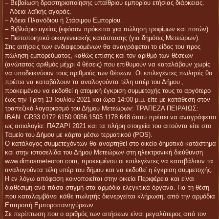
– Βεβαίωση δραστηριοποίησης υπαίθριου εμπορίου ετήσιας διάρκειας.
– Άδεια λαϊκής αγοράς.
– Άδεια Πλανόδιου ή Στάσιμου Εμπορίου.
– Βιβλιάριο υγείας (εφόσον πρόκειται για πώληση τροφίμων και ποτών).
– Πιστοποιητικό οικογενειακής κατάστασης (για δημότες Μετεώρων).
Στις αιτήσεις των ενδιαφερομένων θα αναγράφεται το είδος του προς
πώληση εμπορεύματος, καθώς επίσης και τον αριθμό των θέσεων
(ανώτατος αριθμός μέχρι 4 θέσεις) που επιθυμούν να καταλάβουν χωρίς
να υποδεικνύουν τους αριθμούς των θέσεων. Οι επιλεγέντες πωλητές θα
πρέπει να καταβάλουν τα αναλογούντα τέλη υπέρ του Δήμου ,
προκειμένου να εκδοθεί η ατομική έγκριση συμμετοχής τους το αργότερο
έως την Τρίτη 13 Ιουλίου 2021 και ώρα 14:00 μ.μ. είτε με κατάθεση στον
τραπεζικό λογαριασμό του Δήμου Μετεώρων: ΤΡΑΠΕΖΑ ΠΕΙΡΑΙΩΣ:
ΙΒΑΝ: GR33 0172 6150 0056 1505 1178 648 όπου πρέπει να αναγράφεται
ως αιτιολογία: ΠΑΖΑΡΙ 2021 και τα πλήρη στοιχεία του αιτούντα είτε στο
Ταμείο του Δήμου με κάρτα μέσω τερματικού (POS).
Ο κατάλογος συμμετεχόντων θα αναρτηθεί στο οικείο δημοτικό κατάστημα
και στην ιστοσελίδα του Δήμου Μετεώρων στη ηλεκτρονική διεύθυνση
www.dimosmeteoron.com, προκειμένου οι επιλεγέντες να καταβάλουν τα
αναλογούντα τέλη υπέρ του δήμου και να εκδοθεί η έγκριση συμμετοχής.
Η εν λόγω απόφαση κοινοποιείται στην οικεία Περιφέρεια και είναι
διαθέσιμη ανά πάσα στιγμή στα αρμόδια ελεγκτικά όργανα. Για τη θέση
που καταλαμβάνει κάθε πωλητής διενεργείται κλήρωση, από την αρμόδια
Επιτροπή Εμποροπανηγύρεων.
Σε περίπτωση που ο αριθμός των αιτήσεων είναι μεγαλύτερος από τον