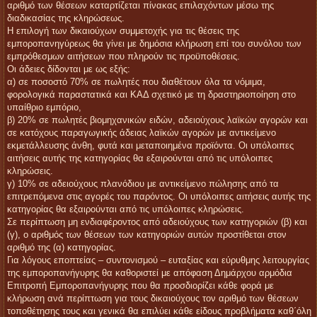
αριθμό των θέσεων καταρτίζεται πίνακας επιλαχόντων μέσω της
διαδικασίας της κληρώσεως.
Η επιλογή των δικαιούχων συμμετοχής για τις θέσεις της
εμποροπανηγύρεως θα γίνει με δημόσια κλήρωση επί του συνόλου των
εμπρόθεσμων αιτήσεων που πληρούν τις προϋποθέσεις.
Οι άδειες δίδονται με ως εξής:
α) σε ποσοστό 70% σε πωλητές που διαθέτουν όλα τα νόμιμα,
φορολογικά παραστατικά και ΚΑΔ σχετικό με τη δραστηριοποίηση στο
υπαίθριο εμπόριο,
β) 20% σε πωλητές βιομηχανικών ειδών, αδειούχους λαϊκών αγορών και
σε κατόχους παραγωγικής άδειας λαϊκών αγορών με αντικείμενο
εκμετάλλευσης άνθη, φυτά και μεταποιημένα προϊόντα. Οι υπόλοιπες
αιτήσεις αυτής της κατηγορίας θα εξαιρούνται από τις υπόλοιπες
κληρώσεις.
γ) 10% σε αδειούχους πλανόδιου με αντικείμενο πώλησης από τα
επιτρεπόμενα στις αγορές του παρόντος. Οι υπόλοιπες αιτήσεις αυτής της
κατηγορίας θα εξαιρούνται από τις υπόλοιπες κληρώσεις.
Σε περίπτωση μη ενδιαφέροντος από αδειούχους των κατηγοριών (β) και
(γ), ο αριθμός των θέσεων των κατηγοριών αυτών προστίθεται στον
αριθμό της (α) κατηγορίας.
Για λόγους εποπτείας – συντονισμού – ευταξίας και εύρυθμης λειτουργίας
της εμποροπανήγυρης θα καθοριστεί με απόφαση Δημάρχου αρμόδια
Επιτροπή Εμποροπανήγυρης που θα προσδιορίζει κάθε φορά με
κλήρωση ανά περίπτωση για τους δικαιούχους τον αριθμό των θέσεων
τοποθέτησης τους και γενικά θα επιλύει κάθε είδους προβλήματα καθ΄όλη