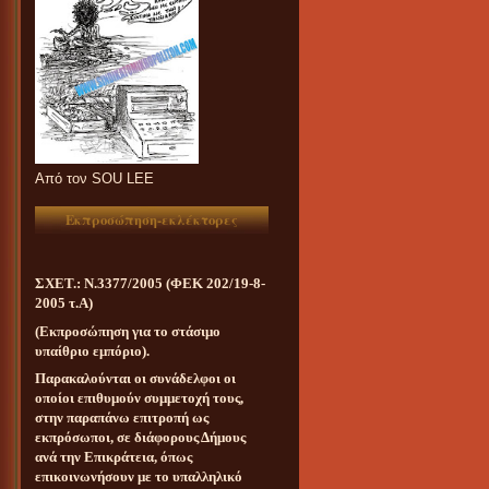
Aπό τον SOU LEE
Εκπροσώπηση-εκλέκτορες
ΣΧΕΤ.: Ν.3377/2005 (ΦΕΚ 202/19-8-
2005 τ.Α)
(Εκπροσώπηση για το στάσιμο
υπαίθριο εμπόριο).
Παρακαλούνται οι συνάδελφοι οι
οποίοι επιθυμούν συμμετοχή τους,
στην παραπάνω επιτροπή ως
εκπρόσωποι, σε διάφορους Δήμους
ανά την Επικράτεια, όπως
επικοινωνήσουν με το υπαλληλικό