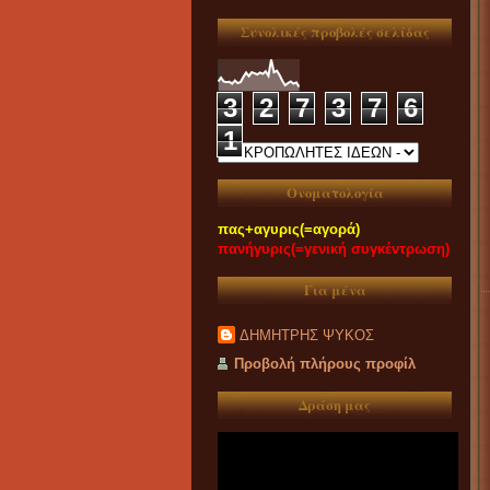
Συνολικές προβολές σελίδας
3
2
7
3
7
6
1
Ονοματολογία
πας+αγυρις(=αγορά)
πανήγυρις(=γενική συγκέντρωση)
Για μένα
ΔΗΜΗΤΡΗΣ ΨΥΚΟΣ
Προβολή πλήρους προφίλ
Δράση μας