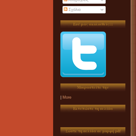
Σχόλια
Εσύ μας ακολουθείς:::
Μοιραστείτε την
|
More
Εκτυπώστε τη σελίδα
Σώστε τη σελίδα σε μορφή pdf