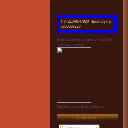
Τηλ.210-8547920 Τηλ.ανάγκης:
6938897238
Ενιαίο Συνδικάτο Σωματείων Υπαιθρίων
Εμπόρων Ελλάδας
Προωθήστε κι εσείς τη σελίδα σας
Εγγραφή σε:
Αναρτήσεις