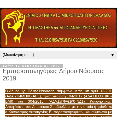
▼
Τρίτη 12 Φεβρουαρίου 2019
Εμποροπανηγύρεις Δήμου Νάουσας
2019
Ο Δήμος Ηρ. Πόλης Νάουσας, σύμφωνα με τις υπ΄αριθ. 13/201
(ΑΔΑ:7Κ4ΜΩΚ0-ΑΡΕ), τροποποίηση 104/2017 (ΑΔΑ:ΩΕΟΧΩΚ0-
ΒΛ8) και 304/2018 (ΑΔΑ:ΩΤΦΑΩΚ0-ΝΔ1) Κανονιστικές
Αποφάσεις του Δημοτικού Συμβουλίου, με την οποία ψηφίσθηκε
ο Κανονισμός Λειτουργίας Εμποροπανηγύρεων, και σύμφωνα με
τις διατάξεις του άρθρου 38 του Ν. 4497/2017 (Α΄171), δέχεται