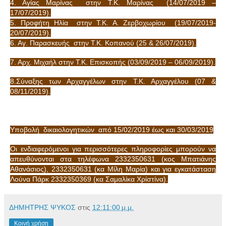
4. Αγίας Μαρίνας στην Τ.Κ. Μαρίνας (14/07/2019 –
17/07/2019).
5. Προφήτη Ηλία στην Τ.Κ. Α. Ζερβοχωρίου (19/07/2019-
20/07/2019).
6. Αγ. Παρασκευής στην Τ.Κ. Κοπανού (25 & 26/07/2019).
7. Αρχ. Μιχαήλ στην Τ.Κ. Επισκοπής (03/09/2019 – 06/09/2019).
8.Σύναξης των Αρχαγγέλων στην Τ.Κ. Αρχαγγέλου (07 &
08/11/2019).
Υποβολή δικαιολογητικών από 15/02/2019 έως και 30/03/2019
Οι ενδιαφερόμενοι για περισσότερες πληροφορίες μπορούν να
απευθύνονται στα τηλέφωνα 2332350631 (κος Μπατιάνης
Αθανάσιος), 2332350631 (κα Μίλη Μαρία) και για εγκατάσταση
Λούνα Πάρκ 2332350369 (κα Σαμαλίκα Χρίστίνα).
ΔΗΜΗΤΡΗΣ ΨΥΚΟΣ
στις
12:11:00 μ.μ.
Κοινή χρήση