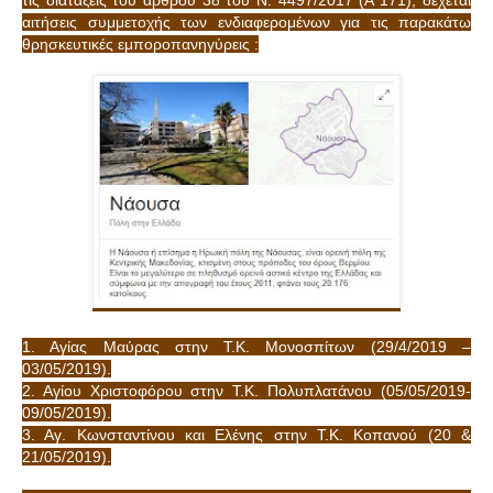
αιτήσεις συμμετοχής των ενδιαφερομένων για τις παρακάτω
θρησκευτικές εμποροπανηγύρεις :
1. Αγίας Μαύρας στην Τ.Κ. Μονοσπίτων (29/4/2019 –
03/05/2019).
2. Αγίου Χριστοφόρου στην Τ.Κ. Πολυπλατάνου (05/05/2019-
09/05/2019).
3. Αγ. Κωνσταντίνου και Ελένης στην Τ.Κ. Κοπανού (20 &
21/05/2019).