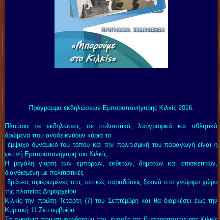
Πρόγραμμα εκδηλώσεων Εμποροπανήγυρης Κιλκίς 2016.
Πλούσια σε εκδηλώσεις, σε πολιτιστικά, λαογραφικά και αθλητικά
δρώμενα που αναδεικνύουν κύρια το
έμψυχο δυναμικό του τόπου και την πολιτισμική του παραγωγή είναι η
φετινή Εμποροπανήγυρη του Κιλκίς.
Η μεγάλη γιορτή των εμπόρων, εκθετών, δημοτών και επισκεπτών,
διανθισμένη με πολιτιστικές
δράσεις αφιερωμένες στις τοπικές παραδόσεις ξεκινά στο γνώριμο χώρο
της πλατείας Δημαρχείου
Κιλκίς την πρώτη Τετάρτη (7) του Σεπτέμβρη και θα διαρκέσει έως την
Κυριακή 11 Σεπτεμβρίου.
Τα εγκαίνια που σηματοδοτούν την έναρξη της Εμποροπανήγυρης Κιλκίς