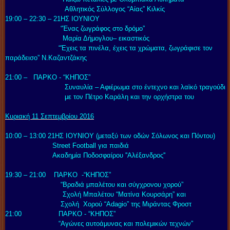
Αθλητικός Σύλλογος “Αίας” Κιλκίς
19:00 – 22:30 – 21ΗΣ ΙΟΥΝΙΟΥ
“
Ένας ζωγράφος στο δρόμο
”
Μαρία Δήμογλου– εικαστικός
“
'Εχεις τα πινέλα, έχεις τα χρώματα, ζωγράφισε τον
παράδεισο” Ν.Καζαντζάκης
21:00 – ΠΑΡΚΟ - “ΚΗΠΟΣ”
Συναυλία – Αφιέρωμα στο έντεχνο και λαϊκό τραγούδι
με τον Πέτρο Καράλη και την ορχήστρα του
Κυριακή 11 Σεπτεμβρίου 2016
10:00 – 13:00 21ΗΣ ΙΟΥΝΙΟΥ (μεταξύ των οδών Σόλωνος και Πόντου)
Street Football για παιδιά
Ακαδημία Ποδοσφαίρου ''Αλέξανδρος''
19:30 – 21:00 ΠΑΡΚΟ -“ΚΗΠΟΣ”
“
Βραδιά μπαλέτου και σύγχρονου χορού”
Σχολή Μπαλέτου “Ματίνα Κουρσάρη” και
Σχολή
Χ
ορού “Adagio” της Μιράντας Φροστ
21:00 ΠΑΡΚΟ - “ΚΗΠΟΣ”
“
Αγώνες αυτοάμυνας και πολεμικών τεχνών”