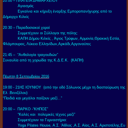
20:00 – ΠΛΑΤΕΙΑ ΔΗΜΑΡΧΕΙΟΥ
Αγιασμός
Εγκαίνια και κήρυξη έναρξης Εμποροπανήγυρης από το
Δήμαρχο Κιλκίς
20:30 –
Παραδοσιακοί χοροί
Συμμετέχουν οι Σύλλογοι της πόλης:
ΚΑΠΗ Δήμου Κιλκίς , Άγιος Τρύφων, Αρμονία,Θρακική Εστία,
Φλάμπουρας, Λύκειο Ελληνίδων,Αρκάδι,Αργοναύτες
21:45 –
“
Ανθολογία τραγουδιών”
Συναυλία από τη χορωδία της Κ.Δ.Ε.Κ. (ΚΑΠΗ)
Πέμπτη 8 Σεπτεμβρίου 2016
19:00 - 21ΗΣ ΙΟΥΝΙΟΥ (από την οδό Σόλωνος μέχρι τη διασταύρωση της
Ελ .Βενιζέλου)
“
Παιδιά και μεγάλοι παίζουν μαζί...”
20:00 – ΠΑΡΚΟ -“ΚΗΠΟΣ”
“
Καλές και πολεμικές τέχνες μαζί”
Συμμετέχουν τα Γυμναστήρια:
Yoga Pilates House, Α.Σ. 'Aθλος ,Α.Σ. Αίας, Α.Σ. Αριστοτέλης,Ευ