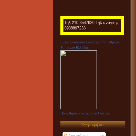
Τηλ.210-8547920 Τηλ.ανάγκης:
6938897238
Ενιαίο Συνδικάτο Σωματείων Υπαιθρίων
Εμπόρων Ελλάδας
Προωθήστε κι εσείς τη σελίδα σας
Εγγραφή σε:
Αναρτήσεις