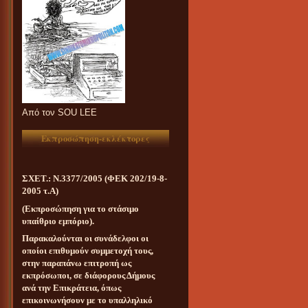
Aπό τον SOU LEE
Εκπροσώπηση-εκλέκτορες
ΣΧΕΤ.: Ν.3377/2005 (ΦΕΚ 202/19-8-
2005 τ.Α)
(Εκπροσώπηση για το στάσιμο
υπαίθριο εμπόριο).
Παρακαλούνται οι συνάδελφοι οι
οποίοι επιθυμούν συμμετοχή τους,
στην παραπάνω επιτροπή ως
εκπρόσωποι, σε διάφορους Δήμους
ανά την Επικράτεια, όπως
επικοινωνήσουν με το υπαλληλικό