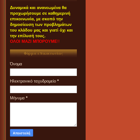
Δυναμικά και ανανεωμένα θα
προχωρήσουμε σε καθημερινή
επικοινωνία, με σκοπό την
δημοσίευση των προβλημάτων
του κλάδου μας και γιατί όχι και
την επίλυσή τους.
ΟΛΟΙ ΜΑΖΙ ΜΠΟΡΟΥΜΕ
!!
Φόρμα επικοινωνίας
Όνομα
Ηλεκτρονικό ταχυδρομείο
*
Μήνυμα
*
ΟΙ ΣΥΝΑΔΕΛΦΟΙ ΠΟΥ
ΕΝΔΙΑΦΕΡΟΝΤΑΙ ΓΙΑ
ΣΥΜΜΕΤΟΧΗ ΤΟΥΣ ΣΤΑ
ΠΑΝΗΓΥΡΙΑ ΚΑΙ ΠΑZΑΡΙΑ ΤΟΥ
2023 ΠΑΡΑΚΑΛΟΥΝΤΑΙ ΟΠΩΣ
ΕΠΙΚΟΙΝΩΝΟΥΝ