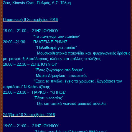
Ζειν, Kinesis Gym,
Παλμός, Α.Σ. Τόλμη
Παρασκευή 9 Σεπτεμβρίου 2016
19:00 – 21:00 - 21ΗΣ ΙΟΥΝΙΟΥ
“
Το πανηγύρι των παιδιών”
20:00 –21:30 ΠΛΑΤΕΙΑ ΕΙΡΗΝΗΣ
“
Πολυθέαμα για παιδιά”
Μουσικοθεατρικά παιχνίδια και ψυχαγωγικές δράσεις
με μασκότ,ξυλοπόδαρους,
κλόουν και πολλές εκπλήξεις
19:00 – 22:30 – 21ΗΣ ΙΟΥΝΙΟΥ
“
Ένας ζωγράφος στο δρόμο
”
Μαρία Δήμογλου – εικαστικός
“
'Εχεις τα πινέλα, έχεις τα χρώματα, ζωγράφισε τον
παράδεισο” Ν.Καζαντζάκης
21:00 – 23:30 - ΠΑΡΚΟ - “ΚΗΠΟΣ”
“
Πάρτυ νεολαίας
”
Djs και τοπικά νεανικά μουσικά σύνολα
Σάββατο 10 Σεπτεμβρίου 2016
19:00 – 21:00 - 21ΗΣ ΙΟΥΝΙΟΥ
“
Παίζω πεταλιές με Ολυμπιακά Αθλήματα”