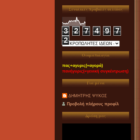
Συνολικές προβολές σελίδας
3
2
7
4
9
7
2
Ονοματολογία
πας+αγυρις(=αγορά)
πανήγυρις(=γενική συγκέντρωση)
Για μένα
ΔΗΜΗΤΡΗΣ ΨΥΚΟΣ
Προβολή πλήρους προφίλ
Δράση μας