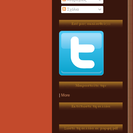
Σχόλια
Εσύ μας ακολουθείς:::
Μοιραστείτε την
|
More
Εκτυπώστε τη σελίδα
Σώστε τη σελίδα σε μορφή pdf